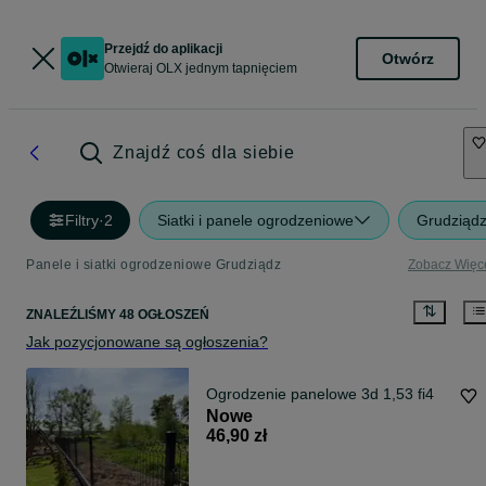
Przejdź do aplikacji
Otwórz
Otwieraj OLX jednym tapnięciem
Znajdź coś dla siebie
Filtry
·
2
Siatki i panele ogrodzeniowe
Grudziąd
Panele i siatki ogrodzeniowe Grudziądz
Zobacz Więc
ZNALEŹLIŚMY 48 OGŁOSZEŃ
Jak pozycjonowane są ogłoszenia?
Ogrodzenie panelowe 3d 1,53 fi4
Nowe
46,90 zł