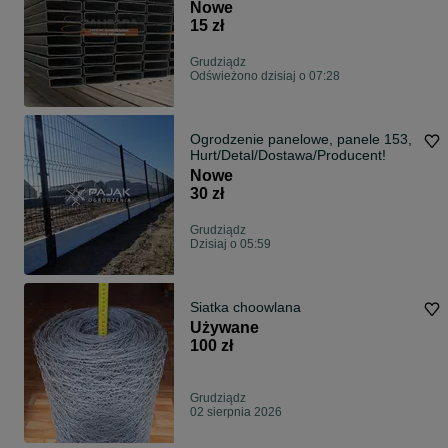
ocynkowany | 20x80 mm
Nowe
15 zł
Grudziądz
Odświeżono dzisiaj o 07:28
Ogrodzenie panelowe, panele 153,
Hurt/Detal/Dostawa/Producent!
Nowe
30 zł
Grudziądz
Dzisiaj o 05:59
Siatka choowlana
Używane
100 zł
Grudziądz
02 sierpnia 2026