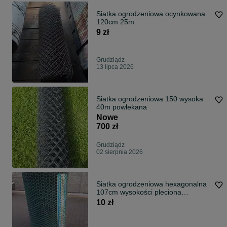
Siatka ogrodzeniowa ocynkowana
120cm 25m
9 zł
Grudziądz
13 lipca 2026
Siatka ogrodzeniowa 150 wysoka
40m powlekana
Nowe
700 zł
Grudziądz
02 sierpnia 2026
Siatka ogrodzeniowa hexagonalna
107cm wysokości pleciona
powlekana bardzo mocna
10 zł
hodowlana