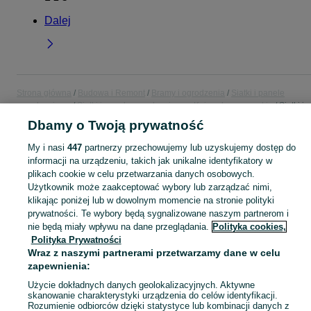
Dalej
Strona główna
Budowa i Remont
Bramy i ogrodzenia
Siatki i panele
ogrodzeniowe
Siatki i panele ogrodzeniowe - Kujawsko-pomorskie
Siatki i
panele ogrodzeniowe - Grudziądz
Dbamy o Twoją prywatność
My i nasi
447
partnerzy przechowujemy lub uzyskujemy dostęp do
KATEGORIA
informacji na urządzeniu, takich jak unikalne identyfikatory w
plikach cookie w celu przetwarzania danych osobowych.
Użytkownik może zaakceptować wybory lub zarządzać nimi,
Zobacz Więc
Sprzedaż siatek i paneli ogrodzeniowych Grudziądz ▶️ Szeroki wybór produktów ✅ Nowe i używane w atrakcyjnych cenach ✌ Sprawdź oferty na OLX.pl!
klikając poniżej lub w dowolnym momencie na stronie polityki
prywatności. Te wybory będą sygnalizowane naszym partnerom i
Mapa kategorii
nie będą miały wpływu na dane przeglądania.
Polityka cookies,
Polityka Prywatności
Mapa miejscowości
Wraz z naszymi partnerami przetwarzamy dane w celu
Mapa ministron
zapewnienia:
Popularne wyszukiwania
Użycie dokładnych danych geolokalizacyjnych. Aktywne
skanowanie charakterystyki urządzenia do celów identyfikacji.
Rozumienie odbiorców dzięki statystyce lub kombinacji danych z