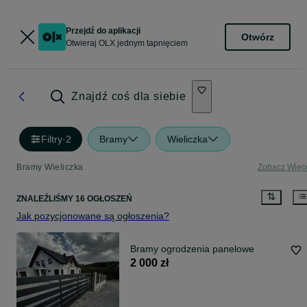
Przejdź do aplikacji
Otwórz
Otwieraj OLX jednym tapnięciem
Znajdź coś dla siebie
Filtry
·
2
Bramy
Wieliczka
Bramy Wieliczka
Zobacz Więc
ZNALEŹLIŚMY 16 OGŁOSZEŃ
Jak pozycjonowane są ogłoszenia?
Bramy ogrodzenia panelowe
2 000 zł