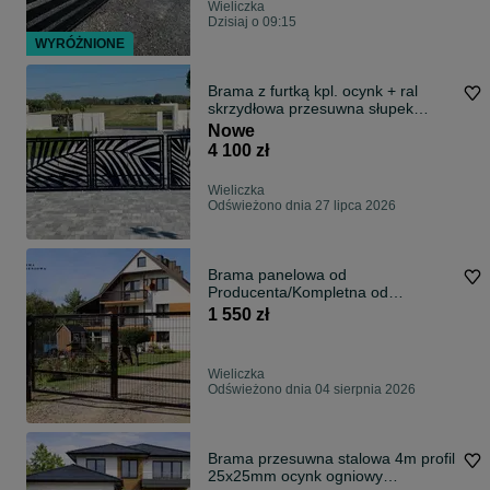
Wieliczka
Dzisiaj o 09:15
WYRÓŻNIONE
Brama z furtką kpl. ocynk + ral
skrzydłowa przesuwna słupek
Wjazdowa
Nowe
4 100 zł
Wieliczka
Odświeżono dnia 27 lipca 2026
Brama panelowa od
Producenta/Kompletna od
ręki/Automatyka/Montaż
1 550 zł
Wieliczka
Odświeżono dnia 04 sierpnia 2026
Brama przesuwna stalowa 4m profil
25x25mm ocynk ogniowy