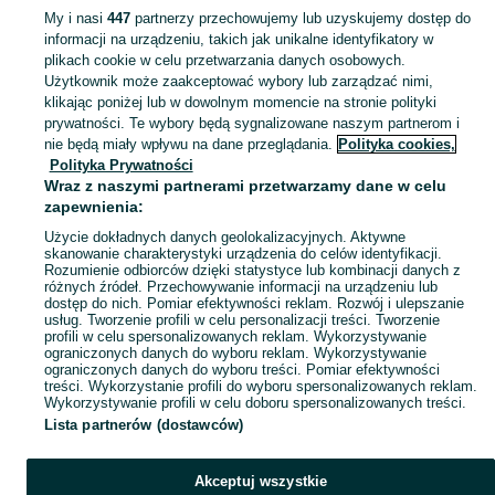
My i nasi
447
partnerzy przechowujemy lub uzyskujemy dostęp do
informacji na urządzeniu, takich jak unikalne identyfikatory w
KATEGORIA
plikach cookie w celu przetwarzania danych osobowych.
Użytkownik może zaakceptować wybory lub zarządzać nimi,
Zobacz Więc
Sprzedaż bram wjazdowych i ogrodzeniowych Wieliczka ▶️ Szeroki wybór produktów ✅ Nowe i używane w atrakcyjnych cenach ✌ Sprawdź oferty na OLX.pl!
klikając poniżej lub w dowolnym momencie na stronie polityki
prywatności. Te wybory będą sygnalizowane naszym partnerom i
nie będą miały wpływu na dane przeglądania.
Polityka cookies,
Mapa kategorii
Polityka Prywatności
Mapa miejscowości
Wraz z naszymi partnerami przetwarzamy dane w celu
zapewnienia:
Mapa ministron
Użycie dokładnych danych geolokalizacyjnych. Aktywne
Popularne wyszukiwania
skanowanie charakterystyki urządzenia do celów identyfikacji.
Rozumienie odbiorców dzięki statystyce lub kombinacji danych z
różnych źródeł. Przechowywanie informacji na urządzeniu lub
dostęp do nich. Pomiar efektywności reklam. Rozwój i ulepszanie
usług. Tworzenie profili w celu personalizacji treści. Tworzenie
profili w celu spersonalizowanych reklam. Wykorzystywanie
ograniczonych danych do wyboru reklam. Wykorzystywanie
ograniczonych danych do wyboru treści. Pomiar efektywności
treści. Wykorzystanie profili do wyboru spersonalizowanych reklam.
Wykorzystywanie profili w celu doboru spersonalizowanych treści.
Lista partnerów (dostawców)
Akceptuj wszystkie