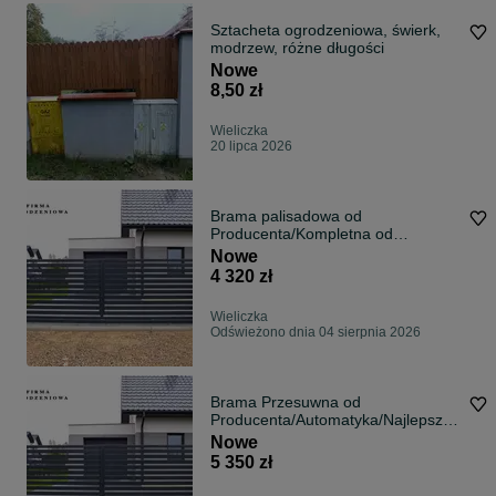
Sztacheta ogrodzeniowa, świerk,
modrzew, różne długości
Nowe
8,50 zł
Wieliczka
20 lipca 2026
Brama palisadowa od
Producenta/Kompletna od
ręki/Automatyka/Montaż
Nowe
4 320 zł
Wieliczka
Odświeżono dnia 04 sierpnia 2026
Brama Przesuwna od
Producenta/Automatyka/Najlepsza
cena/Montaż
Nowe
5 350 zł