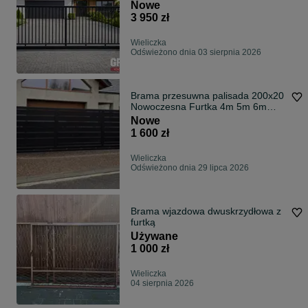
PRODUCENT!
Nowe
3 950 zł
Wieliczka
Odświeżono dnia 03 sierpnia 2026
Brama przesuwna palisada 200x20
Nowoczesna Furtka 4m 5m 6m
MONTAŻ
Nowe
1 600 zł
Wieliczka
Odświeżono dnia 29 lipca 2026
Brama wjazdowa dwuskrzydłowa z
furtką
Używane
1 000 zł
Wieliczka
04 sierpnia 2026