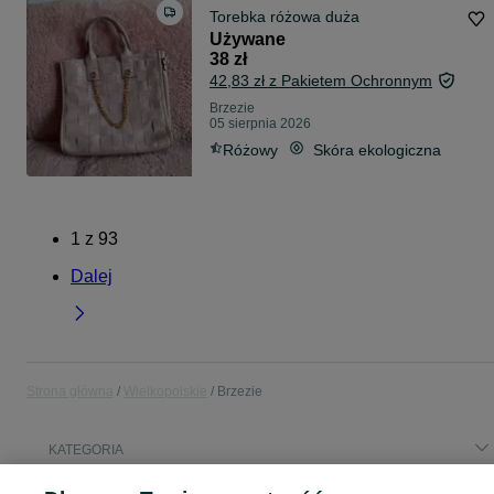
Torebka różowa duża
Używane
38 zł
42,83 zł z Pakietem Ochronnym
Brzezie
05 sierpnia 2026
Różowy
Skóra ekologiczna
1
z
93
Dalej
Strona główna
Wielkopolskie
Brzezie
KATEGORIA