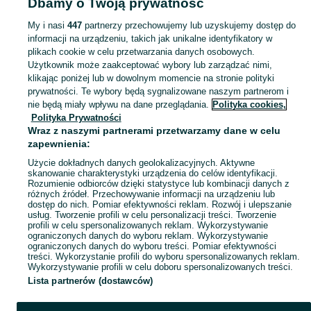
Dbamy o Twoją prywatność
Popularne wyszukiwania
gostyn
My i nasi
447
partnerzy przechowujemy lub uzyskujemy dostęp do
informacji na urządzeniu, takich jak unikalne identyfikatory w
plikach cookie w celu przetwarzania danych osobowych.
Skorzystaj z największego serwisu ogłoszeniowego - Brzezie i okolice! Kupuj to, czego pragniesz i sprzedawaj to, czego już nie potrzebujesz!
Zobacz Więc
Użytkownik może zaakceptować wybory lub zarządzać nimi,
klikając poniżej lub w dowolnym momencie na stronie polityki
prywatności. Te wybory będą sygnalizowane naszym partnerom i
Mapa kategorii
nie będą miały wpływu na dane przeglądania.
Polityka cookies,
Mapa miejscowości
Polityka Prywatności
Wraz z naszymi partnerami przetwarzamy dane w celu
Mapa ministron
zapewnienia:
Popularne wyszukiwania
Użycie dokładnych danych geolokalizacyjnych. Aktywne
skanowanie charakterystyki urządzenia do celów identyfikacji.
Rozumienie odbiorców dzięki statystyce lub kombinacji danych z
różnych źródeł. Przechowywanie informacji na urządzeniu lub
dostęp do nich. Pomiar efektywności reklam. Rozwój i ulepszanie
usług. Tworzenie profili w celu personalizacji treści. Tworzenie
profili w celu spersonalizowanych reklam. Wykorzystywanie
ograniczonych danych do wyboru reklam. Wykorzystywanie
ograniczonych danych do wyboru treści. Pomiar efektywności
treści. Wykorzystanie profili do wyboru spersonalizowanych reklam.
Wykorzystywanie profili w celu doboru spersonalizowanych treści.
Lista partnerów (dostawców)