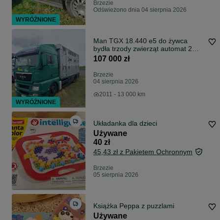
Brzezie
Odświeżono dnia 04 sierpnia 2026
WYRÓŻNIONE
Man TGX 18.440 e5 do żywca
bydła trzody zwierząt automat 2
poklady calość poduszka, klima
107 000 zł
postojowa
Brzezie
04 sierpnia 2026
2011 - 13 000 km
WYRÓŻNIONE
Układanka dla dzieci
Używane
40 zł
45,43 zł z Pakietem Ochronnym
Brzezie
05 sierpnia 2026
Książka Peppa z puzzlami
Używane