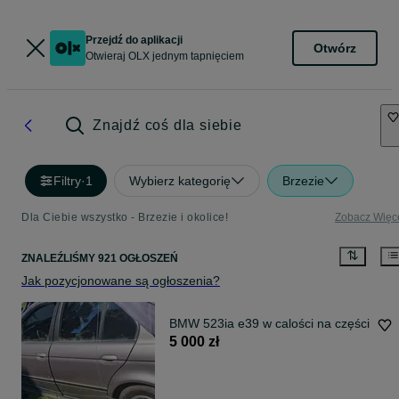
Przejdź do aplikacji
Otwórz
Otwieraj OLX jednym tapnięciem
Znajdź coś dla siebie
Filtry
·
1
Wybierz kategorię
Brzezie
Dla Ciebie wszystko - Brzezie i okolice!
Zobacz Więc
ZNALEŹLIŚMY 921 OGŁOSZEŃ
Jak pozycjonowane są ogłoszenia?
BMW 523ia e39 w calości na części
5 000 zł