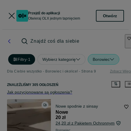
Przejdź do aplikacji
Otwórz
Otwieraj OLX jednym tapnięciem
Znajdź coś dla siebie
Filtry
·
1
Wybierz kategorię
Borowiec
Dla Ciebie wszystko - Borowiec i okolice! - Strona 9
Zobacz Więc
ZNALEŹLIŚMY 305 OGŁOSZEŃ
Jak pozycjonowane są ogłoszenia?
Nowe spodnie z sinsay
Nowe
20 zł
24,20 zł z Pakietem Ochronnym
Borowiec