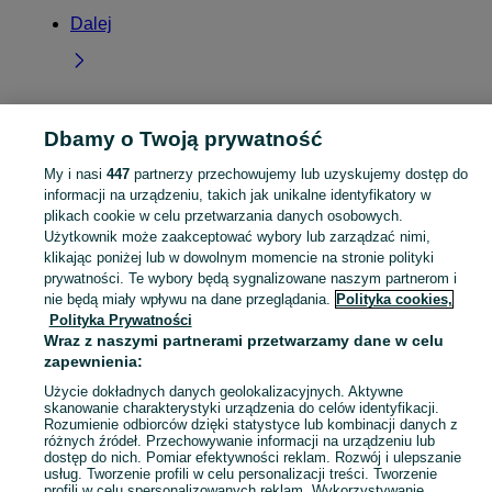
Dalej
Dbamy o Twoją prywatność
Strona główna
Pomorskie
Borowiec
My i nasi
447
partnerzy przechowujemy lub uzyskujemy dostęp do
informacji na urządzeniu, takich jak unikalne identyfikatory w
KATEGORIA
plikach cookie w celu przetwarzania danych osobowych.
Użytkownik może zaakceptować wybory lub zarządzać nimi,
Skorzystaj z największego serwisu ogłoszeniowego - Borowiec i okolice! Kupuj to, czego pragniesz i sprzedawaj to, czego już nie potrzebujesz!
Zobacz Więc
klikając poniżej lub w dowolnym momencie na stronie polityki
prywatności. Te wybory będą sygnalizowane naszym partnerom i
nie będą miały wpływu na dane przeglądania.
Polityka cookies,
Mapa kategorii
Polityka Prywatności
Mapa miejscowości
Wraz z naszymi partnerami przetwarzamy dane w celu
Mapa ministron
zapewnienia:
Popularne wyszukiwania
Użycie dokładnych danych geolokalizacyjnych. Aktywne
skanowanie charakterystyki urządzenia do celów identyfikacji.
Rozumienie odbiorców dzięki statystyce lub kombinacji danych z
różnych źródeł. Przechowywanie informacji na urządzeniu lub
dostęp do nich. Pomiar efektywności reklam. Rozwój i ulepszanie
usług. Tworzenie profili w celu personalizacji treści. Tworzenie
profili w celu spersonalizowanych reklam. Wykorzystywanie