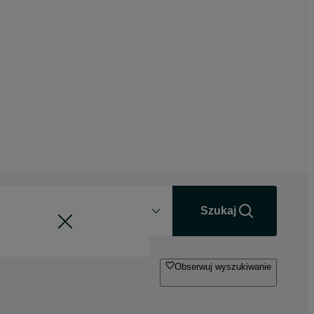
Odległość
+0 km
Szukaj
Obserwuj wyszukiwanie