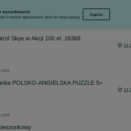
to wyszukiwanie
Zapisz
ać o nowych ogłoszeniach, które do niego pasują.
atrol Skye w Akcji 100 el. 16368
13,
a 2026
adanka POLSKO-ANGIELSKA PUZZLE 5+
13,
a 2026
kieszonkowy