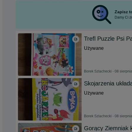
Zapisz 
Damy Ci zn
Trefl Puzzle Psi P
Używane
Borek Szlachecki - 08 sierpni
Skojarzenia ukł
Używane
Borek Szlachecki - 08 sierpni
Gorący Ziemniak 