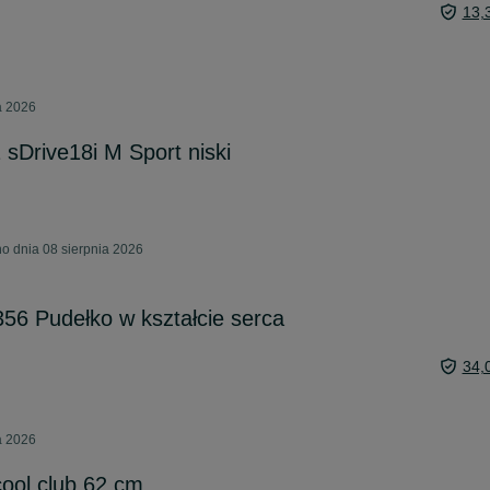
13,
a 2026
rive18i M Sport niski
o dnia 08 sierpnia 2026
56 Pudełko w kształcie serca
34,
a 2026
ool club 62 cm