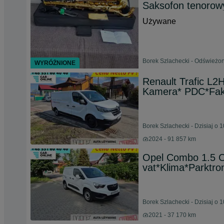
Saksofon tenorow
Używane
Borek Szlachecki - Odświeżon
WYRÓŻNIONE
Renault Trafic L2H
Kamera* PDC*Fak
Borek Szlachecki - Dzisiaj o 
2024 - 91 857 km
Opel Combo 1.5 
vat*Klima*Parktro
Borek Szlachecki - Dzisiaj o 
2021 - 37 170 km