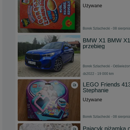
Używane
Borek Szlachecki - 08 sierpni
BMW X1 BMW X1 sD
przebieg
Borek Szlachecki - Odświeżon
2022 - 19 000 km
LEGO Friends 413
Stephanie
Używane
Borek Szlachecki - 08 sierpni
Pajacyk piżamka c