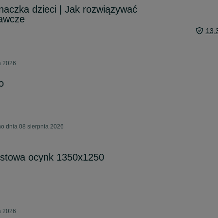
inaczka dzieci | Jak rozwiązywać
awcze
13,
a 2026
o
o dnia 08 sierpnia 2026
stowa ocynk 1350x1250
a 2026