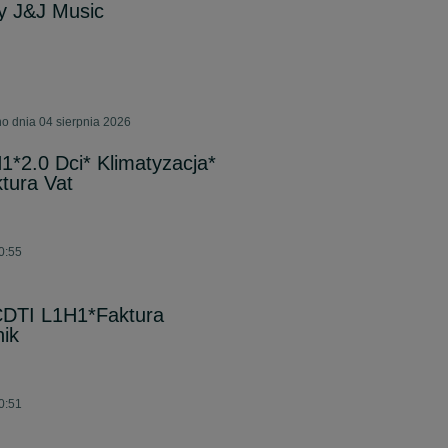
y J&J Music
o dnia 04 sierpnia 2026
1*2.0 Dci* Klimatyzacja*
tura Vat
10:55
CDTI L1H1*Faktura
nik
10:51