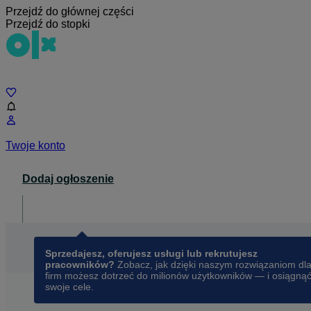
Przejdź do głównej części
Przejdź do stopki
Czat
Twoje konto
Dodaj ogłoszenie
Dla biznesu
opens in a new tab
Sprzedajesz, oferujesz usługi lub rekrutujesz
pracowników?
Zobacz, jak dzięki naszym rozwiązaniom dl
firm możesz dotrzeć do milionów użytkowników — i osiągną
swoje cele.