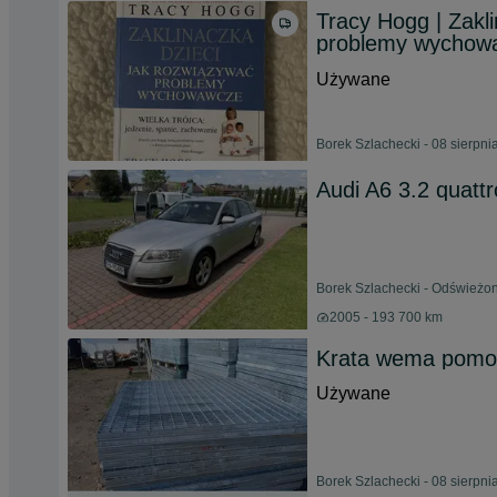
Tracy Hogg | Zakl
problemy wychow
Używane
Borek Szlachecki - 08 sierpni
Audi A6 3.2 quattr
Borek Szlachecki - Odświeżon
2005 - 193 700 km
Krata wema pomo
Używane
Borek Szlachecki - 08 sierpni