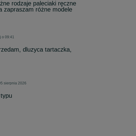
żne rodzaje paleciaki ręczne
ga zapraszam różne modele
j o 09:41
rzedam, dluzyca tartaczka,
5 sierpnia 2026
 typu