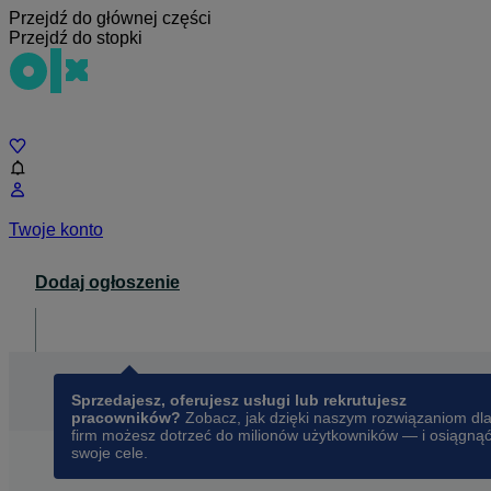
Przejdź do głównej części
Przejdź do stopki
Czat
Twoje konto
Dodaj ogłoszenie
Dla biznesu
opens in a new tab
Sprzedajesz, oferujesz usługi lub rekrutujesz
pracowników?
Zobacz, jak dzięki naszym rozwiązaniom dl
firm możesz dotrzeć do milionów użytkowników — i osiągną
swoje cele.