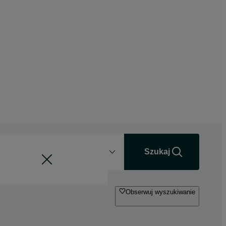
Odległość
+0 km
Szukaj
Obserwuj wyszukiwanie