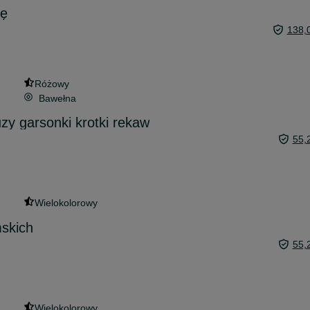
kę
138,
Różowy
Bawełna
uzy garsonki krotki rekaw
55,
Wielokolorowy
mskich
55,
Wielokolorowy