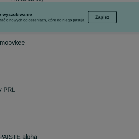
to wyszukiwanie
Zapisz
ać o nowych ogłoszeniach, które do niego pasują.
 moovkee
y PRL
 PAISTE alpha