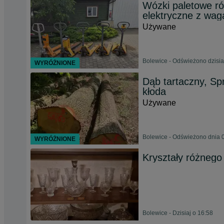
Wózki paletowe ró
elektryczne z wa
Używane
Bolewice - Odświeżono dzisia
WYRÓŻNIONE
Dąb tartaczny, Sp
kłoda
Używane
Bolewice - Odświeżono dnia 0
WYRÓŻNIONE
Kryształy różnego
Bolewice - Dzisiaj o 16:58