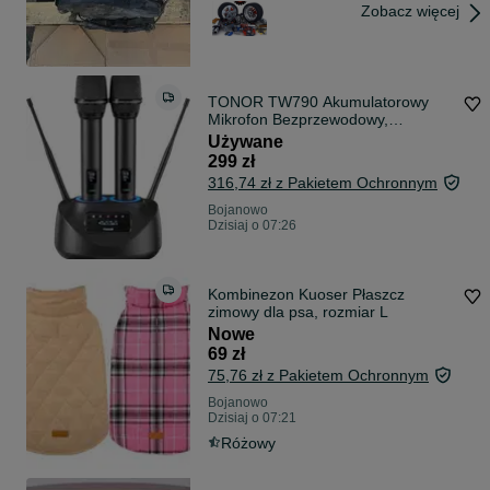
Zobacz więcej
TONOR TW790 Akumulatorowy
Mikrofon Bezprzewodowy,
Metalowy Podwójny
Używane
299 zł
316,74 zł z Pakietem Ochronnym
Bojanowo
Dzisiaj o 07:26
Kombinezon Kuoser Płaszcz
zimowy dla psa, rozmiar L
Nowe
69 zł
75,76 zł z Pakietem Ochronnym
Bojanowo
Dzisiaj o 07:21
Różowy