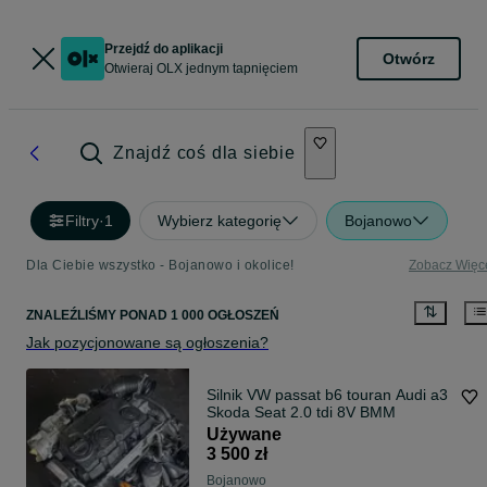
Przejdź do aplikacji
Otwórz
Otwieraj OLX jednym tapnięciem
Znajdź coś dla siebie
Filtry
·
1
Wybierz kategorię
Bojanowo
Dla Ciebie wszystko - Bojanowo i okolice!
Zobacz Więc
ZNALEŹLIŚMY
PONAD
1 000 OGŁOSZEŃ
Jak pozycjonowane są ogłoszenia?
Silnik VW passat b6 touran Audi a3
Skoda Seat 2.0 tdi 8V BMM
Używane
3 500 zł
Bojanowo