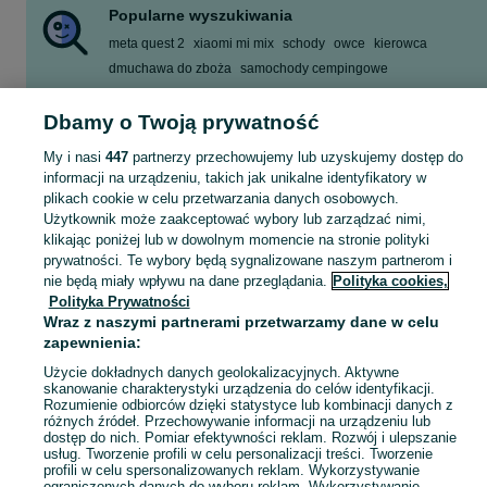
Popularne wyszukiwania
meta quest 2
xiaomi mi mix
schody
owce
kierowca
dmuchawa do zboża
samochody cempingowe
wynajem mieszkania
Dbamy o Twoją prywatność
Zobacz Więcej
My i nasi
447
partnerzy przechowujemy lub uzyskujemy dostęp do
informacji na urządzeniu, takich jak unikalne identyfikatory w
Skorzystaj z największego serwisu ogłoszeniowego - Bojanowo i okolice! Kupuj to, czego pragniesz i sprzedawaj to, czego już nie potrzebujesz!
Zobacz Więc
plikach cookie w celu przetwarzania danych osobowych.
Użytkownik może zaakceptować wybory lub zarządzać nimi,
Mapa kategorii
klikając poniżej lub w dowolnym momencie na stronie polityki
prywatności. Te wybory będą sygnalizowane naszym partnerom i
Mapa miejscowości
nie będą miały wpływu na dane przeglądania.
Polityka cookies,
Mapa ministron
Polityka Prywatności
Popularne wyszukiwania
Wraz z naszymi partnerami przetwarzamy dane w celu
zapewnienia:
Użycie dokładnych danych geolokalizacyjnych. Aktywne
skanowanie charakterystyki urządzenia do celów identyfikacji.
Rozumienie odbiorców dzięki statystyce lub kombinacji danych z
różnych źródeł. Przechowywanie informacji na urządzeniu lub
dostęp do nich. Pomiar efektywności reklam. Rozwój i ulepszanie
usług. Tworzenie profili w celu personalizacji treści. Tworzenie
profili w celu spersonalizowanych reklam. Wykorzystywanie
ograniczonych danych do wyboru reklam. Wykorzystywanie