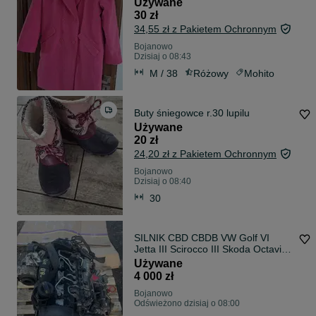
Używane
30 zł
34,55 zł z Pakietem Ochronnym
Bojanowo
Dzisiaj o 08:43
M / 38
Różowy
Mohito
Buty śniegowce r.30 lupilu
Używane
20 zł
24,20 zł z Pakietem Ochronnym
Bojanowo
Dzisiaj o 08:40
30
SILNIK CBD CBDB VW Golf VI
Jetta III Scirocco III Skoda Octavia
2.0 TDI 140KM
Używane
4 000 zł
Bojanowo
Odświeżono dzisiaj o 08:00