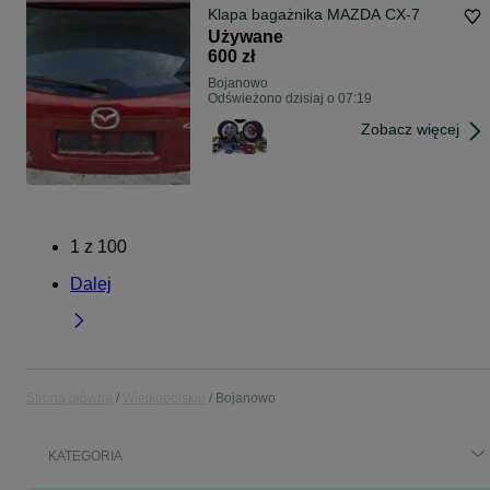
Klapa bagażnika MAZDA CX-7
Używane
600 zł
Bojanowo
Odświeżono dzisiaj o 07:19
Zobacz więcej
1
z
100
Dalej
Strona główna
Wielkopolskie
Bojanowo
KATEGORIA