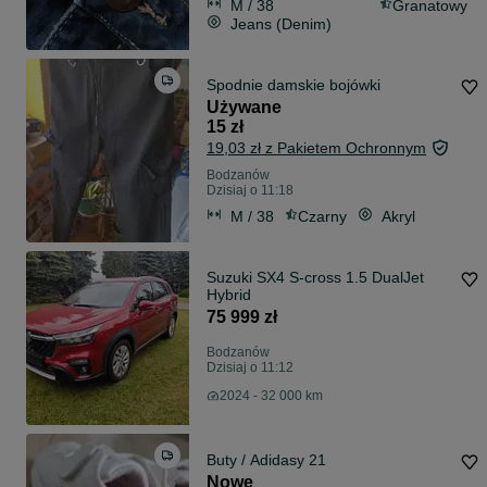
M / 38
Granatowy
Jeans (Denim)
Spodnie damskie bojówki
Używane
15 zł
19,03 zł z Pakietem Ochronnym
Bodzanów
Dzisiaj o 11:18
M / 38
Czarny
Akryl
Suzuki SX4 S-cross 1.5 DualJet
Hybrid
75 999 zł
Bodzanów
Dzisiaj o 11:12
2024 - 32 000 km
Buty / Adidasy 21
Nowe