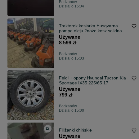
Bodzanów
Dzisiaj o 15:04
Traktorek kosiarka Husqvarna
pompa oleju 2noże kosz solidna
gruba rama solidny
Używane
8 599 zł
Bodzanów
Dzisiaj o 15:03
Felgi + opony Hyundai Tucson Kia
Sportage IX35 225/65 17
Używane
799 zł
Bodzanów
Dzisiaj o 15:00
Filiżanki chińskie
Używane