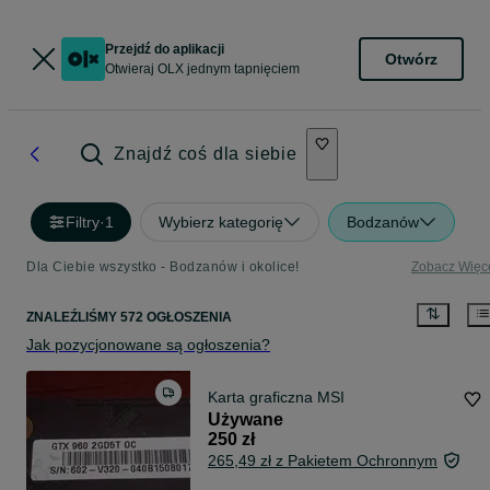
Przejdź do aplikacji
Otwórz
Otwieraj OLX jednym tapnięciem
Znajdź coś dla siebie
Filtry
·
1
Wybierz kategorię
Bodzanów
Dla Ciebie wszystko - Bodzanów i okolice!
Zobacz Więc
ZNALEŹLIŚMY 572 OGŁOSZENIA
Jak pozycjonowane są ogłoszenia?
Karta graficzna MSI
Używane
250 zł
265,49 zł z Pakietem Ochronnym