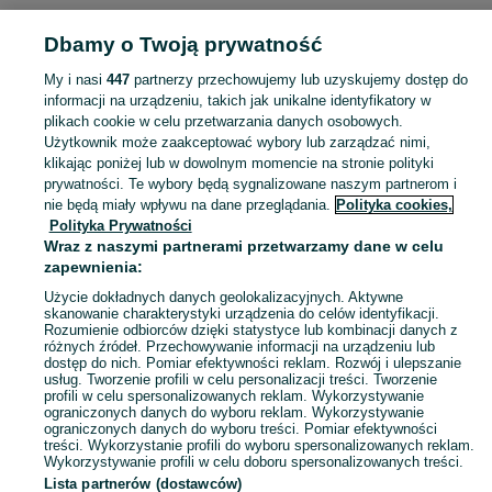
Dbamy o Twoją prywatność
Strona główna
Opolskie
Bodzanów
My i nasi
447
partnerzy przechowujemy lub uzyskujemy dostęp do
informacji na urządzeniu, takich jak unikalne identyfikatory w
KATEGORIA
plikach cookie w celu przetwarzania danych osobowych.
Użytkownik może zaakceptować wybory lub zarządzać nimi,
Skorzystaj z największego serwisu ogłoszeniowego - Bodzanów i okolice! Kupuj to, czego pragniesz i sprzedawaj to, czego już nie potrzebujesz!
Zobacz Więc
klikając poniżej lub w dowolnym momencie na stronie polityki
prywatności. Te wybory będą sygnalizowane naszym partnerom i
nie będą miały wpływu na dane przeglądania.
Polityka cookies,
Mapa kategorii
Polityka Prywatności
Mapa miejscowości
Wraz z naszymi partnerami przetwarzamy dane w celu
zapewnienia:
Mapa ministron
Użycie dokładnych danych geolokalizacyjnych. Aktywne
Popularne wyszukiwania
skanowanie charakterystyki urządzenia do celów identyfikacji.
Rozumienie odbiorców dzięki statystyce lub kombinacji danych z
różnych źródeł. Przechowywanie informacji na urządzeniu lub
dostęp do nich. Pomiar efektywności reklam. Rozwój i ulepszanie
usług. Tworzenie profili w celu personalizacji treści. Tworzenie
profili w celu spersonalizowanych reklam. Wykorzystywanie
ograniczonych danych do wyboru reklam. Wykorzystywanie
ograniczonych danych do wyboru treści. Pomiar efektywności
treści. Wykorzystanie profili do wyboru spersonalizowanych reklam.
Wykorzystywanie profili w celu doboru spersonalizowanych treści.
Lista partnerów (dostawców)