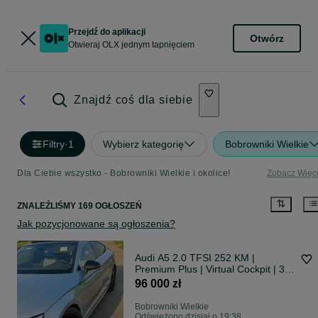
Przejdź do aplikacji
Otwórz
Otwieraj OLX jednym tapnięciem
Znajdź coś dla siebie
Filtry
·
1
Wybierz kategorię
Bobrowniki Wielkie
Dla Ciebie wszystko - Bobrowniki Wielkie i okolice!
Zobacz Więc
ZNALEŹLIŚMY 169 OGŁOSZEŃ
Jak pozycjonowane są ogłoszenia?
Audi A5 2.0 TFSI 252 KM |
Premium Plus | Virtual Cockpit | 34
tys. km
96 000 zł
Bobrowniki Wielkie
Odświeżono dzisiaj o 19:38