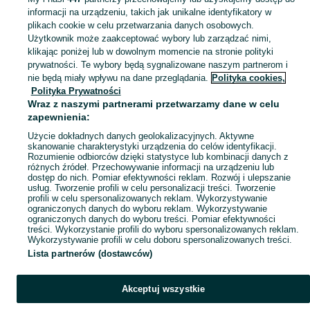
informacji na urządzeniu, takich jak unikalne identyfikatory w
KATEGORIA
plikach cookie w celu przetwarzania danych osobowych.
Użytkownik może zaakceptować wybory lub zarządzać nimi,
klikając poniżej lub w dowolnym momencie na stronie polityki
Skorzystaj z największego serwisu ogłoszeniowego - Bobrowniki Wielkie i okolice! Kupuj to, czego pragniesz i sprzedawaj to, czego już nie potrzebujesz!
Zobacz Więc
prywatności. Te wybory będą sygnalizowane naszym partnerom i
nie będą miały wpływu na dane przeglądania.
Polityka cookies,
Mapa kategorii
Polityka Prywatności
Mapa miejscowości
Wraz z naszymi partnerami przetwarzamy dane w celu
zapewnienia:
Mapa ministron
Użycie dokładnych danych geolokalizacyjnych. Aktywne
Popularne wyszukiwania
skanowanie charakterystyki urządzenia do celów identyfikacji.
Rozumienie odbiorców dzięki statystyce lub kombinacji danych z
różnych źródeł. Przechowywanie informacji na urządzeniu lub
dostęp do nich. Pomiar efektywności reklam. Rozwój i ulepszanie
usług. Tworzenie profili w celu personalizacji treści. Tworzenie
profili w celu spersonalizowanych reklam. Wykorzystywanie
ograniczonych danych do wyboru reklam. Wykorzystywanie
ograniczonych danych do wyboru treści. Pomiar efektywności
treści. Wykorzystanie profili do wyboru spersonalizowanych reklam.
Wykorzystywanie profili w celu doboru spersonalizowanych treści.
Lista partnerów (dostawców)
Akceptuj wszystkie