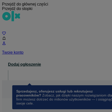
Przejdź do głównej części
Przejdź do stopki
Czat
Twoje konto
Dodaj ogłoszenie
Dla biznesu
opens in a new tab
Sprzedajesz, oferujesz usługi lub rekrutujesz
pracowników?
Zobacz, jak dzięki naszym rozwiązaniom dl
firm możesz dotrzeć do milionów użytkowników — i osiągną
swoje cele.