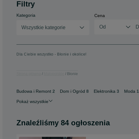
Filtry
Kategoria
Cena
Wszystkie kategorie
Dla Ciebie wszystko - Błonie i okolice!
Strona główna
Małopolskie
Błonie
Budowa i Remont
2
Dom i Ogród
8
Elektronika
3
Moda
1
Pokaż wszystkie
Znaleźliśmy 84 ogłoszenia