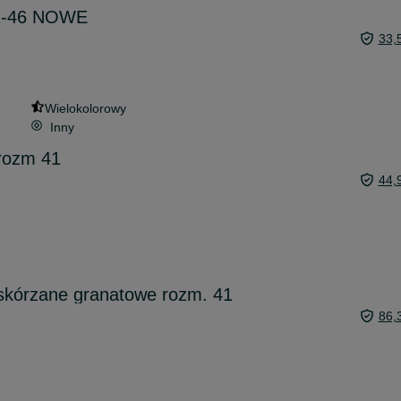
41-46 NOWE
33,
Wielokolorowy
Inny
 rozm 41
44,
 skórzane granatowe rozm. 41
86,