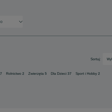
Sortuj:
Wyb
7
Rolnictwo
2
Zwierzęta
5
Dla Dzieci
37
Sport i Hobby
2