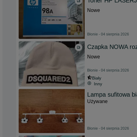
Toner HP LASERJ
Nowe
Błonie - 04 sierpnia 2026
Czapka NOWA roz
Nowe
Błonie - 04 sierpnia 2026
Biały
Inny
Lampa sufitowa bia
Używane
Błonie - 04 sierpnia 2026