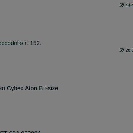
44,
codrillo r. 152.
28,
o Cybex Aton B i-size