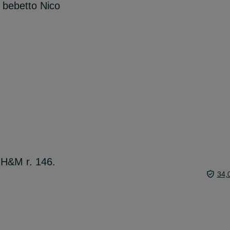
bebetto Nico
 H&M r. 146.
34,