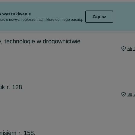
to wyszukiwanie
Zapisz
ać o nowych ogłoszeniach, które do niego pasują.
e, technologie w drogownictwie
55,
ik r. 128.
39,
misiem r. 158.