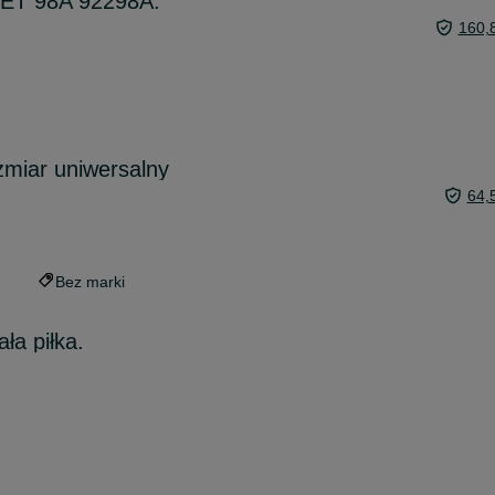
ET 98A 92298A.
160,
miar uniwersalny
64,
Bez marki
ła piłka.