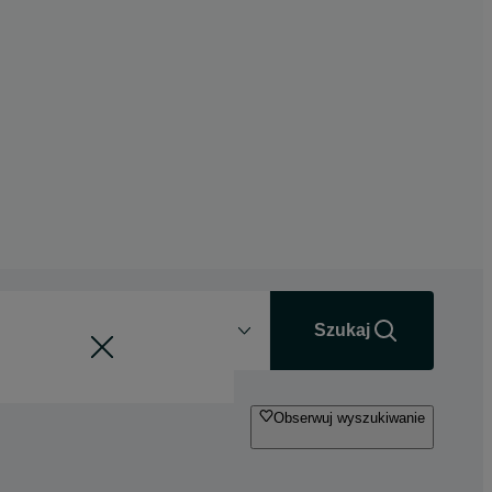
Odległość
+0 km
Szukaj
Obserwuj wyszukiwanie