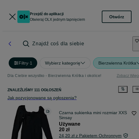
Przejdź do aplikacji
Otwórz
Otwieraj OLX jednym tapnięciem
Znajdź coś dla siebie
Filtry
·
1
Wybierz kategorię
Bierzwienna Krótka
Dla Ciebie wszystko - Bierzwienna Krótka i okolice!
Zobacz Więc
ZNALEŹLIŚMY 111 OGŁOSZEŃ
Jak pozycjonowane są ogłoszenia?
Czarna sukienka mini rozmiar XXS
Sinsay
Używane
20 zł
24,20 zł z Pakietem Ochronnym