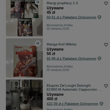
Mangi prophecy 1-3
Używane
45 zł
50,61 zł z Pakietem Ochronnym
Bierzwienna Krótka
05 sierpnia 2026
Manga Król Wilków
Używane
50 zł
55,99 zł z Pakietem Ochronnym
Bierzwienna Krótka
05 sierpnia 2026
Ekspres De'Longhi Delonghi
Dostawa gratis
EC850.M Automatic Cappuccino 15
bar
Używane
400 zł
422,39 zł z Pakietem Ochronnym
Bierzwienna Krótka