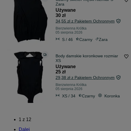
Zara
Używane
30 zł
34,55 zł z Pakietem Ochronnym
Bierzwienna Krótka
05 sierpnia 2026
S / 46
Czarny
Zara
Body damskie koronkowe rozmiar
XS
Używane
25 zł
29,38 zł z Pakietem Ochronnym
Bierzwienna Krótka
05 sierpnia 2026
XS / 34
Czarny
Koronka
1
z
12
Dalej