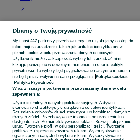
Dbamy o Twoją prywatność
Strona główna
Wielkopolskie
Bierzwienna Krótka
My i nasi
447
partnerzy przechowujemy lub uzyskujemy dostęp do
informacji na urządzeniu, takich jak unikalne identyfikatory w
KATEGORIA
plikach cookie w celu przetwarzania danych osobowych.
Użytkownik może zaakceptować wybory lub zarządzać nimi,
Skorzystaj z największego serwisu ogłoszeniowego - Bierzwienna Krótka i okolice! Kupuj to, czego pragniesz i sprzedawaj to, czego już nie potrzebujesz!
Zobacz Więc
klikając poniżej lub w dowolnym momencie na stronie polityki
prywatności. Te wybory będą sygnalizowane naszym partnerom i
nie będą miały wpływu na dane przeglądania.
Polityka cookies,
Mapa kategorii
Polityka Prywatności
Mapa miejscowości
Wraz z naszymi partnerami przetwarzamy dane w celu
Mapa ministron
zapewnienia:
Popularne wyszukiwania
Użycie dokładnych danych geolokalizacyjnych. Aktywne
skanowanie charakterystyki urządzenia do celów identyfikacji.
Rozumienie odbiorców dzięki statystyce lub kombinacji danych z
różnych źródeł. Przechowywanie informacji na urządzeniu lub
dostęp do nich. Pomiar efektywności reklam. Rozwój i ulepszanie
usług. Tworzenie profili w celu personalizacji treści. Tworzenie
profili w celu spersonalizowanych reklam. Wykorzystywanie
ograniczonych danych do wyboru reklam. Wykorzystywanie