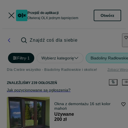
Przejdź do aplikacji
Otwórz
Otwieraj OLX jednym tapnięciem
Znajdź coś dla siebie
Filtry
·
1
Wybierz kategorię
Biadoliny Radłowski
Dla Ciebie wszystko - Biadoliny Radłowskie i okolice!
Zobacz Więc
ZNALEŹLIŚMY 239 OGŁOSZEŃ
Jak pozycjonowane są ogłoszenia?
Okna z demontażu 16 szt kolor
mahoń
Używane
200 zł