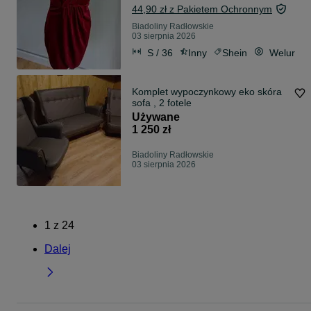
44,90 zł z Pakietem Ochronnym
Biadoliny Radłowskie
03 sierpnia 2026
S / 36
Inny
Shein
Welur
Komplet wypoczynkowy eko skóra
sofa , 2 fotele
Używane
1 250 zł
Biadoliny Radłowskie
03 sierpnia 2026
1
z
24
Dalej