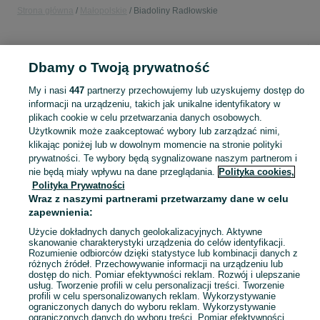
Strona główna
Małopolskie
Biadoliny Radłowskie
KATEGORIA
Dbamy o Twoją prywatność
Popularne wyszukiwania
My i nasi
447
partnerzy przechowujemy lub uzyskujemy dostęp do
księgowy
drabina
garaż
informacji na urządzeniu, takich jak unikalne identyfikatory w
plikach cookie w celu przetwarzania danych osobowych.
Użytkownik może zaakceptować wybory lub zarządzać nimi,
Skorzystaj z największego serwisu ogłoszeniowego - Biadoliny Radłowskie i okolice! Kupuj to, czego pragniesz i sprzedawaj to, czego już nie potrzebujesz!
Zobacz Więc
klikając poniżej lub w dowolnym momencie na stronie polityki
prywatności. Te wybory będą sygnalizowane naszym partnerom i
nie będą miały wpływu na dane przeglądania.
Polityka cookies,
Mapa kategorii
Polityka Prywatności
Mapa miejscowości
Wraz z naszymi partnerami przetwarzamy dane w celu
Mapa ministron
zapewnienia:
Popularne wyszukiwania
Użycie dokładnych danych geolokalizacyjnych. Aktywne
skanowanie charakterystyki urządzenia do celów identyfikacji.
Rozumienie odbiorców dzięki statystyce lub kombinacji danych z
różnych źródeł. Przechowywanie informacji na urządzeniu lub
dostęp do nich. Pomiar efektywności reklam. Rozwój i ulepszanie
usług. Tworzenie profili w celu personalizacji treści. Tworzenie
profili w celu spersonalizowanych reklam. Wykorzystywanie
ograniczonych danych do wyboru reklam. Wykorzystywanie
ograniczonych danych do wyboru treści. Pomiar efektywności