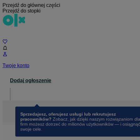
Przejdź do głównej części
Przejdź do stopki
Czat
Twoje konto
Dodaj ogłoszenie
Dla biznesu
opens in a new tab
Sprzedajesz, oferujesz usługi lub rekrutujesz
pracowników?
Zobacz, jak dzięki naszym rozwiązaniom dl
firm możesz dotrzeć do milionów użytkowników — i osiągną
swoje cele.