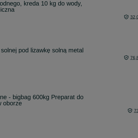
odnego, kreda 10 kg do wody,
iczna
32,
solnej pod lizawkę solną metal
76,
ne - bigbag 600kg Preparat do
w oborze
7