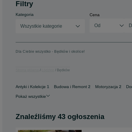
Filtry
Kategoria
Cena
Wszystkie kategorie
Dla Ciebie wszystko - Będków i okolice!
Strona główna
Łódzkie
Będków
Antyki i Kolekcje
1
Budowa i Remont
2
Motoryzacja
2
Do
Pokaż wszystkie
Znaleźliśmy 43 ogłoszenia