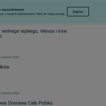
to wyszukiwanie
Zapisz
ać o nowych ogłoszeniach, które do niego pasują.
z wolnego wybiegu. Messa i inne
s.
 sierpnia 2026
ędków
 sierpnia 2026
owa Dostawa Cała Polska