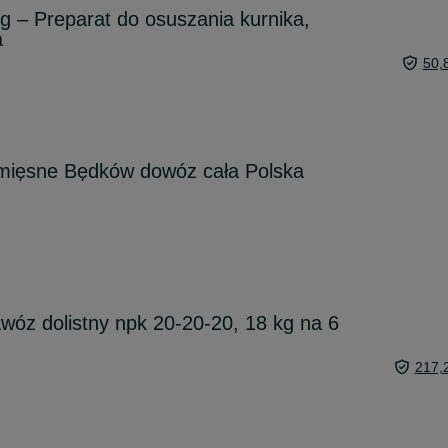
 – Preparat do osuszania kurnika,
a
50,
 mięsne Będków dowóz cała Polska
z dolistny npk 20-20-20, 18 kg na 6
217,