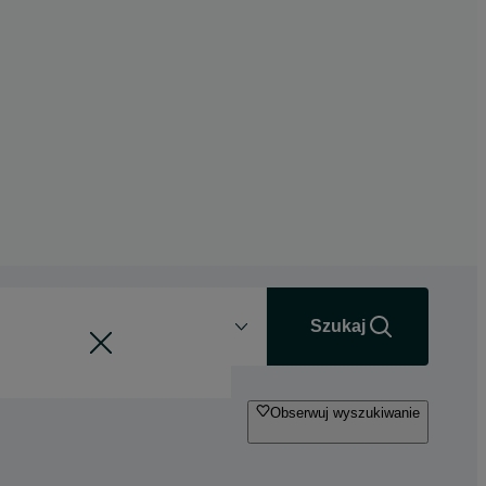
Odległość
+0 km
Szukaj
Obserwuj wyszukiwanie