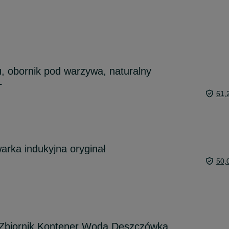
, obornik pod warzywa, naturalny
L
61,
arka indukyjna oryginał
50,
Zbiornik Kontener Woda Deszczówka