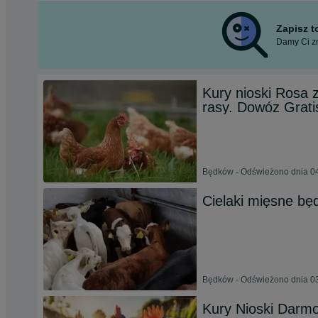
Zapisz 
Damy Ci zn
Kury nioski Rosa 
rasy. Dowóz Grati
Będków - Odświeżono dnia 04
Cielaki mięsne b
Będków - Odświeżono dnia 03
Kury Nioski Darm