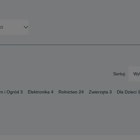
Sortuj:
Wyb
m i Ogród
3
Elektronika
4
Rolnictwo
24
Zwierzęta
3
Dla Dzieci