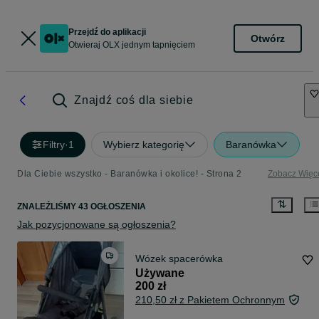
Przejdź do aplikacji
Otwórz
Otwieraj OLX jednym tapnięciem
Znajdź coś dla siebie
Filtry
·
1
Wybierz kategorię
Baranówka
Dla Ciebie wszystko - Baranówka i okolice! - Strona 2
Zobacz Więc
ZNALEŹLIŚMY 43 OGŁOSZENIA
Jak pozycjonowane są ogłoszenia?
Wózek spacerówka
Używane
200 zł
210,50 zł z Pakietem Ochronnym