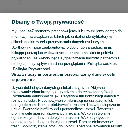
Dbamy o Twoją prywatność
Strona główna
Lubelskie
Baranówka
My i nasi
447
partnerzy przechowujemy lub uzyskujemy dostęp do
informacji na urządzeniu, takich jak unikalne identyfikatory w
KATEGORIA
plikach cookie w celu przetwarzania danych osobowych.
Użytkownik może zaakceptować wybory lub zarządzać nimi,
Skorzystaj z największego serwisu ogłoszeniowego - Baranówka i okolice! Kupuj to, czego pragniesz i sprzedawaj to, czego już nie potrzebujesz!
Zobacz Więc
klikając poniżej lub w dowolnym momencie na stronie polityki
prywatności. Te wybory będą sygnalizowane naszym partnerom i
nie będą miały wpływu na dane przeglądania.
Polityka cookies,
Mapa kategorii
Polityka Prywatności
Mapa miejscowości
Wraz z naszymi partnerami przetwarzamy dane w celu
zapewnienia:
Mapa ministron
Popularne wyszukiwania
Użycie dokładnych danych geolokalizacyjnych. Aktywne
skanowanie charakterystyki urządzenia do celów identyfikacji.
Rozumienie odbiorców dzięki statystyce lub kombinacji danych z
różnych źródeł. Przechowywanie informacji na urządzeniu lub
dostęp do nich. Pomiar efektywności reklam. Rozwój i ulepszanie
usług. Tworzenie profili w celu personalizacji treści. Tworzenie
profili w celu spersonalizowanych reklam. Wykorzystywanie
ograniczonych danych do wyboru reklam. Wykorzystywanie
ograniczonych danych do wyboru treści. Pomiar efektywności
treści. Wykorzystanie profili do wyboru spersonalizowanych reklam.