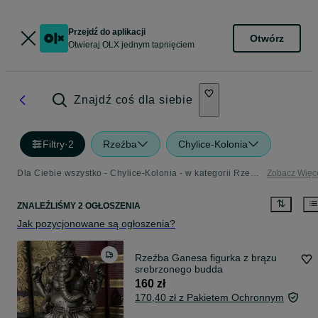
Przejdź do aplikacji
Otwórz
Otwieraj OLX jednym tapnięciem
Znajdź coś dla siebie
Filtry
·
2
Rzeźba
Chylice-Kolonia
Dla Ciebie wszystko - Chylice-Kolonia - w kategorii Rzeźba
Zobacz Więc
ZNALEŹLIŚMY 2 OGŁOSZENIA
Jak pozycjonowane są ogłoszenia?
Rzeźba Ganesa figurka z brązu
srebrzonego budda
160 zł
170,40 zł z Pakietem Ochronnym