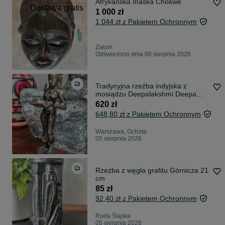
Afrykańska maska Chokwe
Dostawa gratis
1 000 zł
1 044 zł z Pakietem Ochronnym
Załom
Odświeżono dnia 06 sierpnia 2026
Tradycyjna rzeźba indyjska z
mosiądzu Deepalakshmi Deepa
Lakshmi
620 zł
648,80 zł z Pakietem Ochronnym
Warszawa, Ochota
05 sierpnia 2026
Rzeźba z węgla grafitu Górnicza 21
cm
85 zł
92,40 zł z Pakietem Ochronnym
Ruda Śląska
05 sierpnia 2026