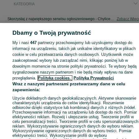
KATEGORIA
Skorzystaj z największego serwisu ogłoszeniowego - Chylice-Kolonia i okolice! - kupuj lub sprzedawaj jeszcze wygodniej w kategorii Rzeźba!
Zobacz Więc
Dbamy o Twoją prywatność
Mapa kategorii
Mapa miejscowości
My i nasi
447
partnerzy przechowujemy lub uzyskujemy dostęp do
informacji na urządzeniu, takich jak unikalne identyfikatory w plikach
Mapa ministron
cookie w celu przetwarzania danych osobowych. Użytkownik może
Popularne wyszukiwania
zaakceptować wybory lub zarządzać nimi, klikając poniżej lub w
dowolnym momencie na stronie polityki prywatności. Te wybory będą
sygnalizowane naszym partnerom i nie będą miały wpływu na dane
przeglądania.
Polityka cookies,
Polityka Prywatności
Wraz z naszymi partnerami przetwarzamy dane w celu
zapewnienia:
Użycie dokładnych danych geolokalizacyjnych. Aktywne skanowanie
charakterystyki urządzenia do celów identyfikacji. Rozumienie
odbiorców dzięki statystyce lub kombinacji danych z różnych źródeł.
Przechowywanie informacji na urządzeniu lub dostęp do nich. Pomiar
efektywności reklam. Rozwój i ulepszanie usług. Tworzenie profili w
celu personalizacji treści. Tworzenie profili w celu spersonalizowanych
reklam. Wykorzystywanie ograniczonych danych do wyboru reklam.
Wykorzystywanie ograniczonych danych do wyboru treści. Pomiar
efektywności treści. Wykorzystanie profili do wyboru