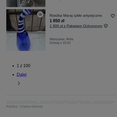
Rzeźba Maraj szkło artystyczne.
1 850 zł
1 900 zł z Pakietem Ochronnym
Warszawa, Wola
Dzisiaj o 16:02
1
z
100
Dalej
Strona główna
Antyki i Kolekcje
Sztuka
Rzeźba
Rzeźba - Mazowieckie
Rzeźba - Chylice-Kolonia