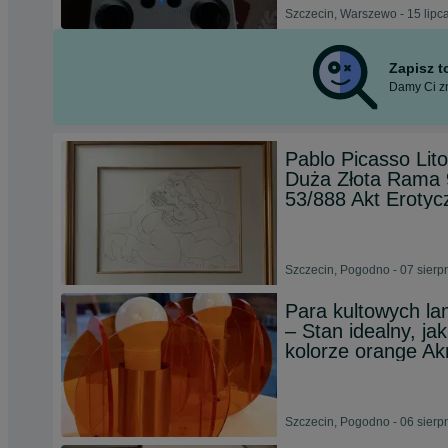
Szczecin, Warszewo - 15 lipc
Zapisz 
Damy Ci zn
Pablo Picasso Lit
Duża Złota Rama 
53/888 Akt Erotyc
Szczecin, Pogodno - 07 sierp
Para kultowych l
– Stan idealny, j
kolorze orange Ak
Szczecin, Pogodno - 06 sierp