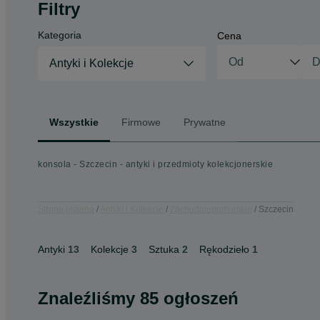
Filtry
Kategoria
Cena
Antyki i Kolekcje
Wszystkie
Firmowe
Prywatne
konsola - Szczecin - antyki i przedmioty kolekcjonerskie
Strona główna
Antyki i Kolekcje
Zachodniopomorskie
Szczecin
Antyki
13
Kolekcje
3
Sztuka
2
Rękodzieło
1
Znaleźliśmy 85 ogłoszeń