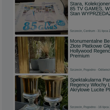
Stara, Kolekcjon
85 TV GAMES, Wra
Stan WYPRZEDAŻ
Szczecin, Centrum - 31 lipca
Monumentalne Bel
Złote Płatkowe G
Hollywood Regenc
Premium
Szczecin, Pogodno - Odśwież
Spektakularna Pa
Regency Włochy La
Akrylowe Lucite P
Szczecin, Pogodno - 16 lipca