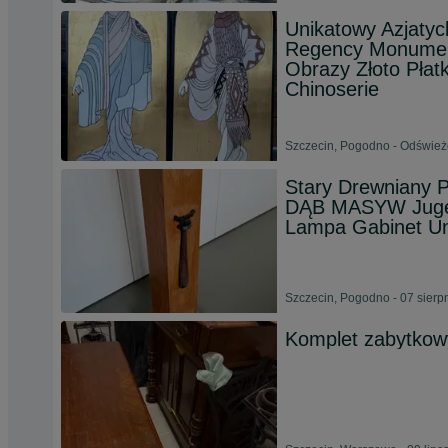
Unikatowy Azjatyc
Regency Monument
Obrazy Złoto Pła
Chinoserie
Szczecin, Pogodno - Odśwież
Stary Drewniany 
DĄB MASYW Jugen
Lampa Gabinet Uni
Szczecin, Pogodno - 07 sierp
Komplet zabytkow