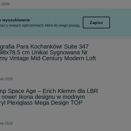
a 2026
to wyszukiwanie
Zapisz
ać o nowych ogłoszeniach, które do niego pasują.
ografia Para Kochankówr Suite 347
98x78,5 cm Unikat Sygnowana Nr
zny Vintage Mid-Century Modern Loft
nia 2026
amp Space Age – Erich Klemm dla LBR
ak nowe! Ikona designu w modnym
ryl Plexiglass Mega Design TOP
nia 2026