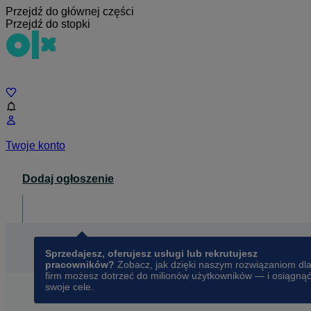
Przejdź do głównej części
Przejdź do stopki
Czat
Twoje konto
Dodaj ogłoszenie
Dla biznesu
opens in a new tab
Sprzedajesz, oferujesz usługi lub rekrutujesz
pracowników?
Zobacz, jak dzięki naszym rozwiązaniom dl
firm możesz dotrzeć do milionów użytkowników — i osiągną
swoje cele.