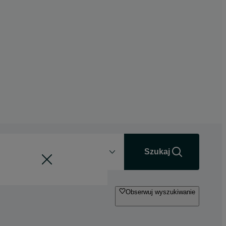
Odległość
+0 km
Szukaj
Obserwuj wyszukiwanie