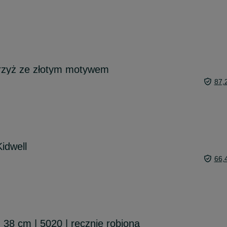
krzyż ze złotym motywem
87,
idwell
66,
 38 cm | 5020 | ręcznie robiona