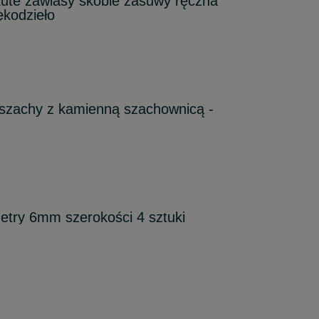
ute zawiasy skoble zasuwy ręczna
ękodzieło
 szachy z kamienną szachownicą -
etry 6mm szerokości 4 sztuki