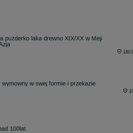
a puzderko laka drewno XIX/XX w Meji
Azja
180,
 wymowny w swej formie i przekazie
1
nad 100lat