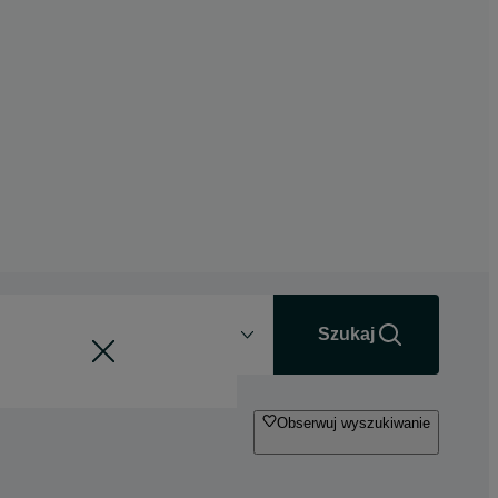
Odległość
+0 km
Szukaj
Obserwuj wyszukiwanie