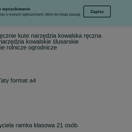
to wyszukiwanie
Zapisz
ać o nowych ogłoszeniach, które do niego pasują.
ęcznie kute narzędzia kowalska ręczna
narzędzia kowalskie ślusarskie
kie rolnicze ogrodnicze
aty format a4
yciela ramka klasowa 21 osób