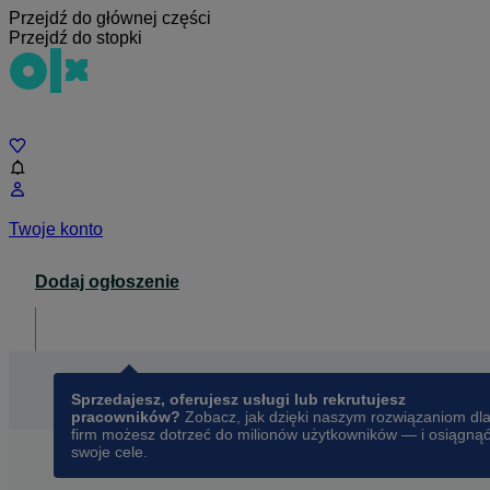
Przejdź do głównej części
Przejdź do stopki
Czat
Twoje konto
Dodaj ogłoszenie
Dla biznesu
opens in a new tab
Sprzedajesz, oferujesz usługi lub rekrutujesz
pracowników?
Zobacz, jak dzięki naszym rozwiązaniom dl
firm możesz dotrzeć do milionów użytkowników — i osiągną
swoje cele.