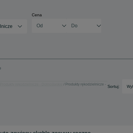
Cena
lnicze
e
Produkty rękodzielnicze - Dolnośląskie
Produkty rękodzielnicze -
Sortuj:
Wyb