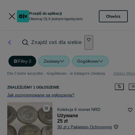
Przejdź do aplikacji
Otwórz
Otwieraj OLX jednym tapnięciem
Znajdź coś dla siebie
Filtry
·
2
Zestawy
Gogółkowo
Dla Ciebie wszystko - Gogółkowo - w kategorii Zestawy
Zobacz Więc
ZNALEŹLIŚMY 1 OGŁOSZENIE
Jak pozycjonowane są ogłoszenia?
Kolekcja 6 monet NRD
Używane
25 zł
30 zł z Pakietem Ochronnym