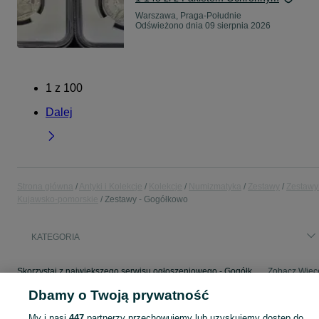
Warszawa, Praga-Południe
Odświeżono dnia 09 sierpnia 2026
1
z
100
Dalej
Strona główna
Antyki i Kolekcje
Kolekcje
Numizmatyka
Zestawy
Zestawy
Kujawsko-pomorskie
Zestawy - Gogółkowo
KATEGORIA
Skorzystaj z największego serwisu ogłoszeniowego - Gogółkowo i okolice! - kupuj lub sprzedawaj jeszcze wygodniej w kategorii Zestawy!
Zobacz Więc
Dbamy o Twoją prywatność
Mapa kategorii
My i nasi
447
partnerzy przechowujemy lub uzyskujemy dostęp do