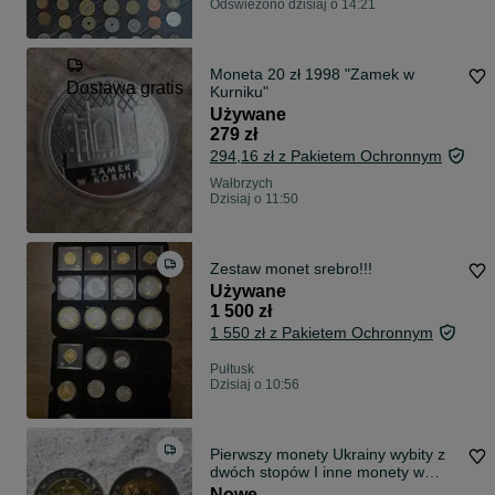
Odświeżono dzisiaj o 14:21
Moneta 20 zł 1998 "Zamek w
Dostawa gratis
Kurniku"
Używane
279 zł
294,16 zł z Pakietem Ochronnym
Wałbrzych
Dzisiaj o 11:50
Zestaw monet srebro!!!
Używane
1 500 zł
1 550 zł z Pakietem Ochronnym
Pułtusk
Dzisiaj o 10:56
Pierwszy monety Ukrainy wybity z
dwóch stopów I inne monety w
różnych cenach, najtańsza z monet
Nowe