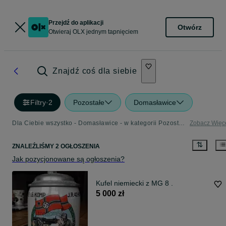
Przejdź do aplikacji
Otwórz
Otwieraj OLX jednym tapnięciem
Znajdź coś dla siebie
Filtry
·
2
Pozostałe
Domasławice
Dla Ciebie wszystko - Domasławice - w kategorii Pozostałe
Zobacz Więc
ZNALEŹLIŚMY 2 OGŁOSZENIA
Jak pozycjonowane są ogłoszenia?
Kufel niemiecki z MG 8 .
5 000 zł