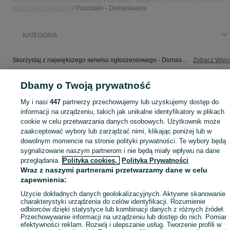
Zachodniopomorskie
Pozostałe - Domasławice
KATEGORIA
Skorzystaj z największego serwisu ogłoszeniowego - Domasławice i okolice! - kupuj lub sprzedawaj jeszcze wygodniej w kategorii Pozostałe!
Zobacz Więc
Dbamy o Twoją prywatność
Mapa kategorii
Mapa miejscowości
My i nasi
447
partnerzy przechowujemy lub uzyskujemy dostęp do
Mapa ministron
informacji na urządzeniu, takich jak unikalne identyfikatory w plikach
cookie w celu przetwarzania danych osobowych. Użytkownik może
Popularne wyszukiwania
zaakceptować wybory lub zarządzać nimi, klikając poniżej lub w
dowolnym momencie na stronie polityki prywatności. Te wybory będą
sygnalizowane naszym partnerom i nie będą miały wpływu na dane
przeglądania.
Polityka cookies,
Polityka Prywatności
Wraz z naszymi partnerami przetwarzamy dane w celu
zapewnienia:
Użycie dokładnych danych geolokalizacyjnych. Aktywne skanowanie
charakterystyki urządzenia do celów identyfikacji. Rozumienie
odbiorców dzięki statystyce lub kombinacji danych z różnych źródeł.
Przechowywanie informacji na urządzeniu lub dostęp do nich. Pomiar
efektywności reklam. Rozwój i ulepszanie usług. Tworzenie profili w