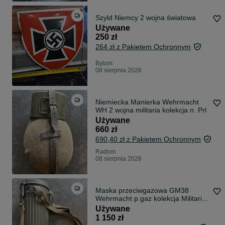
Szyld Niemcy 2 wojna światowa
Używane
250 zł
264 zł z Pakietem Ochronnym
Bytom
08 sierpnia 2026
Niemiecka Manierka Wehrmacht
WH 2 wojna militaria kolekcja n. Prl
Używane
660 zł
690,40 zł z Pakietem Ochronnym
Radom
08 sierpnia 2026
Maska przeciwgazowa GM38
Wehrmacht p.gaz kolekcja Militaria
Niemcy 2 wojna WH
Używane
1 150 zł