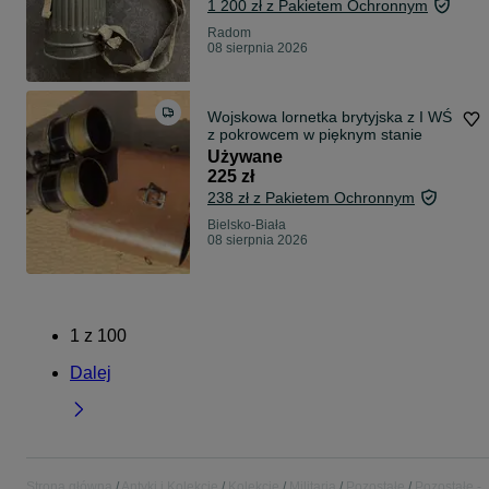
1 200 zł z Pakietem Ochronnym
Radom
08 sierpnia 2026
Wojskowa lornetka brytyjska z I WŚ
z pokrowcem w pięknym stanie
Używane
225 zł
238 zł z Pakietem Ochronnym
Bielsko-Biała
08 sierpnia 2026
1
z
100
Dalej
Strona główna
Antyki i Kolekcje
Kolekcje
Militaria
Pozostałe
Pozostałe -