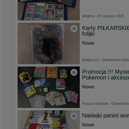
Mogilno - 05 sierpnia 2026
Karty PIŁKARSKIE 
folijki
Nowe
Bydgoszcz - Odświeżono dzisi
Promocja !!! Myst
Pokemon i akceso
Nowe
Pruszcz Gdański - Odświeżono
Naklejki panini wo
Nowe