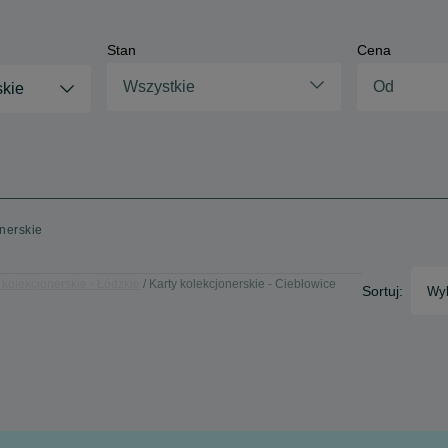
Stan
Cena
Wszystkie
skie
onerskie
 kolekcjonerskie - Łódzkie
Karty kolekcjonerskie - Ciebłowice
Sortuj:
Wyb