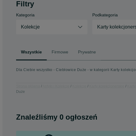
Filtry
Kategoria
Podkategoria
Kolekcje
Karty kolekcjoner
Wszystkie
Firmowe
Prywatne
Dla Ciebie wszystko - Ciebłowice Duże - w kategorii Karty kolekcj
Strona główna
Antyki i Kolekcje
Kolekcje
Karty kolekcjonerskie
Karty
Duże
Znaleźliśmy 0 ogłoszeń