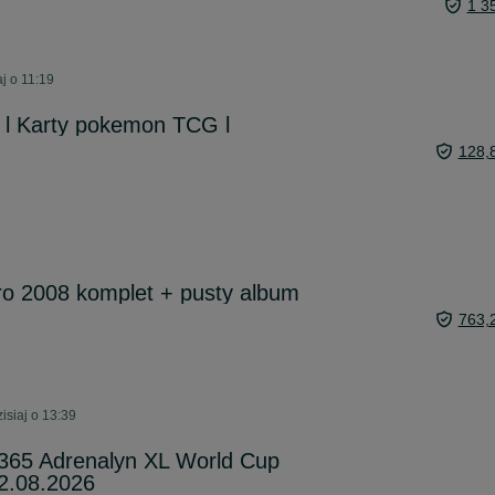
1 3
j o 11:19
 l Karty pokemon TCG l
128,
uro 2008 komplet + pusty album
763,
siaj o 13:39
 365 Adrenalyn XL World Cup
.08.2026