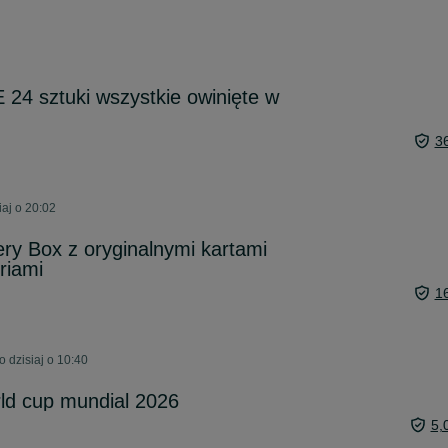
24 sztuki wszystkie owinięte w
3
aj o 20:02
ery Box z oryginalnymi kartami
riami
1
 dzisiaj o 10:40
rld cup mundial 2026
5,