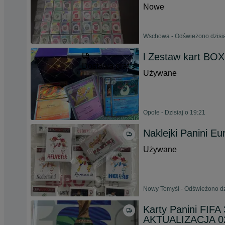
Nowe
Wschowa - Odświeżono dzisia
l Zestaw kart BOX
Dostawa gratis
Używane
Opole - Dzisiaj o 19:21
Naklejki Panini E
Używane
Nowy Tomyśl - Odświeżono dzi
Karty Panini FIFA
AKTUALIZACJA 02