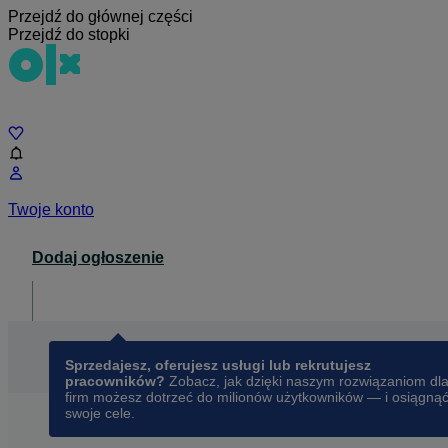
Przejdź do głównej części
Przejdź do stopki
Czat
Twoje konto
Dodaj ogłoszenie
Dla biznesu
opens in a new tab
Sprzedajesz, oferujesz usługi lub rekrutujesz
pracowników?
Zobacz, jak dzięki naszym rozwiązaniom dl
firm możesz dotrzeć do milionów użytkowników — i osiągną
swoje cele.