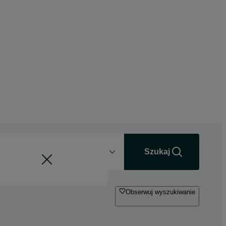
Odległość
+0 km
Szukaj
Obserwuj wyszukiwanie