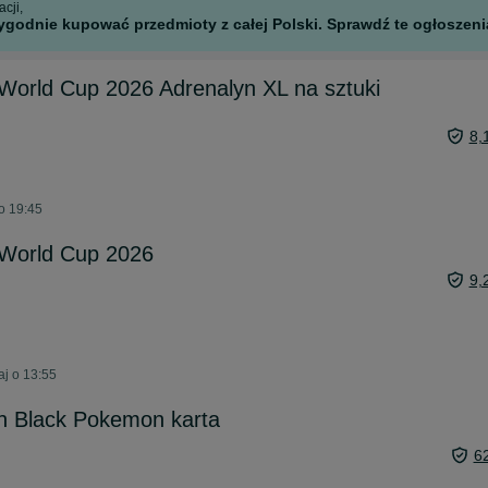
cji,
godnie kupować przedmioty z całej Polski. Sprawdź te ogłoszenia
 World Cup 2026 Adrenalyn XL na sztuki
8,
o 19:45
 World Cup 2026
9,
aj o 13:55
ch Black Pokemon karta
6