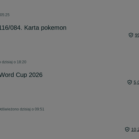
 05:25
116/084. Karta pokemon
9
 dzisiaj o 18:20
A Word Cup 2026
5,
dświeżono dzisiaj o 09:51
10,