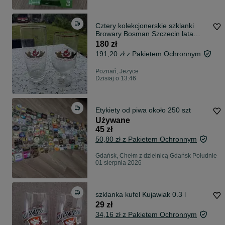
Cztery kolekcjonerskie szklanki
Browary Bosman Szczecin lata
90te
180 zł
191,20 zł z Pakietem Ochronnym
Poznań, Jeżyce
Dzisiaj o 13:46
Etykiety od piwa około 250 szt
Używane
45 zł
50,80 zł z Pakietem Ochronnym
Gdańsk, Chełm z dzielnicą Gdańsk Południe
01 sierpnia 2026
szklanka kufel Kujawiak 0.3 l
29 zł
34,16 zł z Pakietem Ochronnym