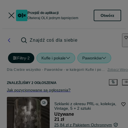
Przejdź do aplikacji
Otwórz
Otwieraj OLX jednym tapnięciem
Znajdź coś dla siebie
Filtry
·
2
Kufle i pokale
Pawonków
Dla Ciebie wszystko - Pawonków - w kategorii Kufle i pokale
Zobacz Więc
ZNALEŹLIŚMY 2 OGŁOSZENIA
Jak pozycjonowane są ogłoszenia?
Szklanki z okresu PRL-u, kolekcja,
Vintage, 5 + 2 sztuki
Używane
21 zł
25,84 zł z Pakietem Ochronnym