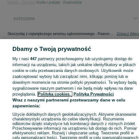
pokale - Śląskie
Kufle i pokale - Pawonków
KATEGORIA
Skorzystaj z największego serwisu ogłoszeniowego - Pawonków i okolice! - kupuj lub sprzedawaj jeszcze wygodniej w kategorii Kufle i pokale!
Zobacz Więc
Dbamy o Twoją prywatność
Mapa kategorii
Mapa miejscowości
My i nasi
447
partnerzy przechowujemy lub uzyskujemy dostęp do
informacji na urządzeniu, takich jak unikalne identyfikatory w plikach
Mapa ministron
cookie w celu przetwarzania danych osobowych. Użytkownik może
Popularne wyszukiwania
zaakceptować wybory lub zarządzać nimi, klikając poniżej lub w
dowolnym momencie na stronie polityki prywatności. Te wybory będą
sygnalizowane naszym partnerom i nie będą miały wpływu na dane
przeglądania.
Polityka cookies,
Polityka Prywatności
Wraz z naszymi partnerami przetwarzamy dane w celu
zapewnienia:
Użycie dokładnych danych geolokalizacyjnych. Aktywne skanowanie
charakterystyki urządzenia do celów identyfikacji. Rozumienie
odbiorców dzięki statystyce lub kombinacji danych z różnych źródeł.
Przechowywanie informacji na urządzeniu lub dostęp do nich. Pomiar
efektywności reklam. Rozwój i ulepszanie usług. Tworzenie profili w
celu personalizacji treści. Tworzenie profili w celu spersonalizowanych