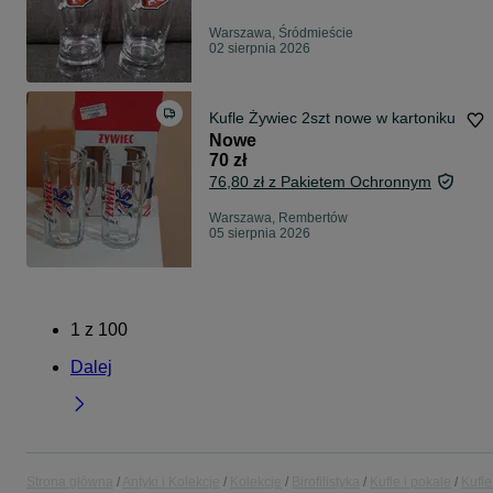
Warszawa, Śródmieście
02 sierpnia 2026
Kufle Żywiec 2szt nowe w kartoniku
Nowe
70 zł
76,80 zł z Pakietem Ochronnym
Warszawa, Rembertów
05 sierpnia 2026
1
z
100
Dalej
Strona główna
Antyki i Kolekcje
Kolekcje
Birofilistyka
Kufle i pokale
Kufle