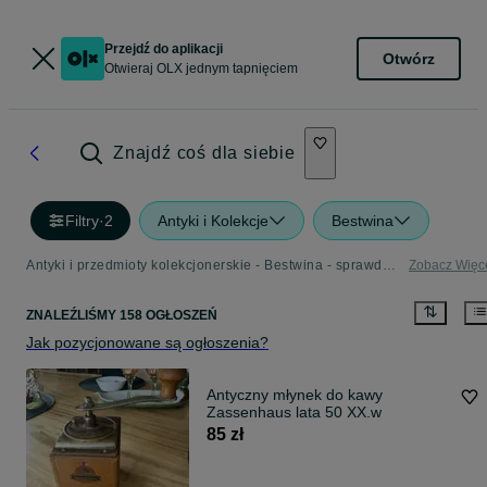
Przejdź do aplikacji
Otwórz
Otwieraj OLX jednym tapnięciem
Znajdź coś dla siebie
Filtry
·
2
Antyki i Kolekcje
Bestwina
Antyki i przedmioty kolekcjonerskie - Bestwina - sprawdź ogłoszenia w Twojej okolicy
Zobacz Więc
ZNALEŹLIŚMY 158 OGŁOSZEŃ
Jak pozycjonowane są ogłoszenia?
Antyczny młynek do kawy
Zassenhaus lata 50 XX.w
85 zł