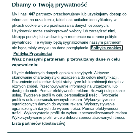
Dbamy o Twoją prywatność
ANTYKI I KOLEKCJE
My i nasi
447
partnerzy przechowujemy lub uzyskujemy dostęp do
informacji na urządzeniu, takich jak unikalne identyfikatory w
KATEGORIA
plikach cookie w celu przetwarzania danych osobowych.
Użytkownik może zaakceptować wybory lub zarządzać nimi,
Antyki i przedmioty kolekcjonerskie na OLX – odkryj wyjątkowe oferty antyków i rzadkich przedmiotów. Sprawdź unikalne kolekcje! Bestwina i okolice.
Zobacz Więc
klikając poniżej lub w dowolnym momencie na stronie polityki
prywatności. Te wybory będą sygnalizowane naszym partnerom i
nie będą miały wpływu na dane przeglądania.
Polityka cookies,
Mapa kategorii
Polityka Prywatności
Mapa miejscowości
Wraz z naszymi partnerami przetwarzamy dane w celu
zapewnienia:
Mapa ministron
Użycie dokładnych danych geolokalizacyjnych. Aktywne
Popularne wyszukiwania
skanowanie charakterystyki urządzenia do celów identyfikacji.
Rozumienie odbiorców dzięki statystyce lub kombinacji danych z
różnych źródeł. Przechowywanie informacji na urządzeniu lub
dostęp do nich. Pomiar efektywności reklam. Rozwój i ulepszanie
usług. Tworzenie profili w celu personalizacji treści. Tworzenie
profili w celu spersonalizowanych reklam. Wykorzystywanie
ograniczonych danych do wyboru reklam. Wykorzystywanie
ograniczonych danych do wyboru treści. Pomiar efektywności
treści. Wykorzystanie profili do wyboru spersonalizowanych reklam.
Wykorzystywanie profili w celu doboru spersonalizowanych treści.
Lista partnerów (dostawców)