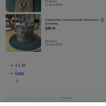
Bestwina
21 lipca 2026
Zabytkowa mosiezna lub miedziana
konewka
220 zł
Bestwina
13 lipca 2026
1
z
16
Dalej
Strona główna
Antyki i Kolekcje
Śląskie
Bestwina