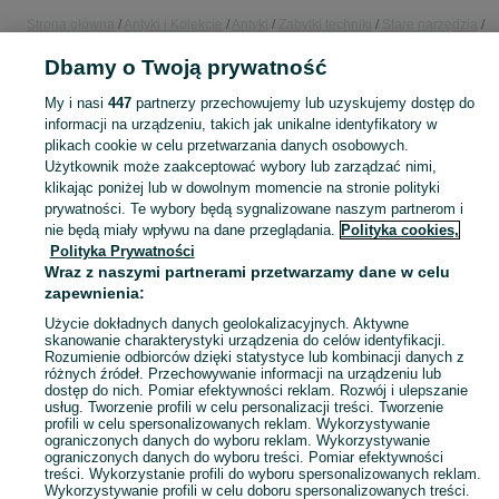
Strona główna
Antyki i Kolekcje
Antyki
Zabytki techniki
Stare narzędzia
Stare narzędzia - Śląskie
Stare narzędzia - Bielsko-Biała
Dbamy o Twoją prywatność
My i nasi
447
partnerzy przechowujemy lub uzyskujemy dostęp do
KATEGORIA
informacji na urządzeniu, takich jak unikalne identyfikatory w
plikach cookie w celu przetwarzania danych osobowych.
Skorzystaj z największego serwisu ogłoszeniowego - Bielsko-Biała i okolice! - kupuj lub sprzedawaj jeszcze wygodniej w kategorii Stare narzędzia!
Zobacz Więc
Użytkownik może zaakceptować wybory lub zarządzać nimi,
klikając poniżej lub w dowolnym momencie na stronie polityki
prywatności. Te wybory będą sygnalizowane naszym partnerom i
Mapa kategorii
nie będą miały wpływu na dane przeglądania.
Polityka cookies,
Mapa miejscowości
Polityka Prywatności
Mapa ministron
Wraz z naszymi partnerami przetwarzamy dane w celu
zapewnienia:
Popularne wyszukiwania
Użycie dokładnych danych geolokalizacyjnych. Aktywne
skanowanie charakterystyki urządzenia do celów identyfikacji.
Rozumienie odbiorców dzięki statystyce lub kombinacji danych z
różnych źródeł. Przechowywanie informacji na urządzeniu lub
dostęp do nich. Pomiar efektywności reklam. Rozwój i ulepszanie
usług. Tworzenie profili w celu personalizacji treści. Tworzenie
profili w celu spersonalizowanych reklam. Wykorzystywanie
ograniczonych danych do wyboru reklam. Wykorzystywanie
ograniczonych danych do wyboru treści. Pomiar efektywności
treści. Wykorzystanie profili do wyboru spersonalizowanych reklam.
Wykorzystywanie profili w celu doboru spersonalizowanych treści.