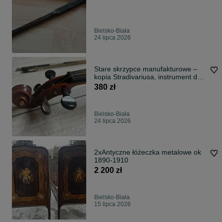
Bielsko-Biała
24 lipca 2026
Stare skrzypce manufakturowe –
kopia Stradivariusa, instrument do
renowacji
380 zł
Bielsko-Biała
24 lipca 2026
2xAntyczne łóżeczka metalowe ok
1890-1910
2 200 zł
Bielsko-Biała
15 lipca 2026