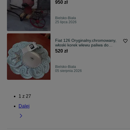
950 zł
Bielsko-Biała
25 lipca 2026
Fiat 126 Oryginalny.chromowany,
włoski korek wlewu paliwa do
samochodu Fiat 126.
520 zł
Bielsko-Biała
05 sierpnia 2026
1
z
27
Dalej