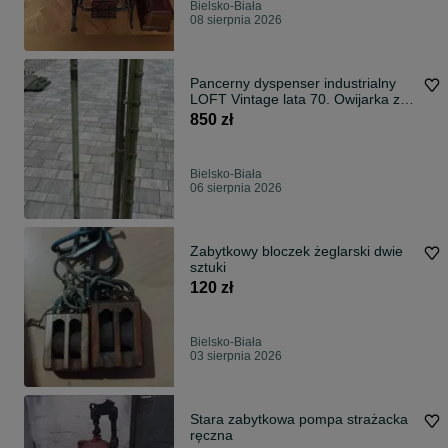
Bielsko-Biała
08 sierpnia 2026
Pancerny dyspenser industrialny
LOFT Vintage lata 70. Owijarka z
gilotyną, 100% oryginał
850 zł
Bielsko-Biała
06 sierpnia 2026
Zabytkowy bloczek żeglarski dwie
sztuki
120 zł
Bielsko-Biała
03 sierpnia 2026
Stara zabytkowa pompa strażacka
ręczna