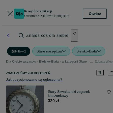
Przejdź do aplikacji
Otwórz
Otwieraj OLX jednym tapnięciem
Znajdź coś dla siebie
Filtry
·
2
Stare narzędzia
Bielsko-Biała
Dla Ciebie wszystko - Bielsko-Biała - w kategorii Stare narzędzia
Zobacz Więc
ZNALEŹLIŚMY 268 OGŁOSZEŃ
Jak pozycjonowane są ogłoszenia?
Stary Szwajcarski zegarek
kieszonkowy
320 zł