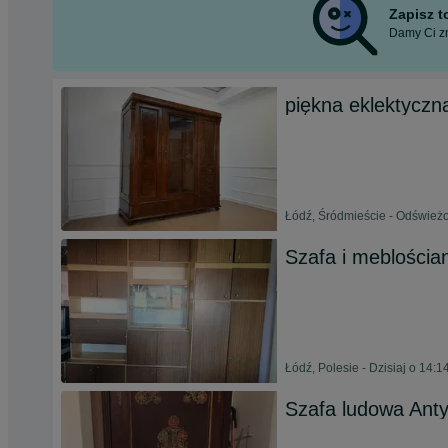
Zapisz 
Damy Ci zn
piękna eklektyczn
Łódź, Śródmieście - Odświeżo
Szafa i meblościa
Łódź, Polesie - Dzisiaj o 14:1
Szafa ludowa Anty