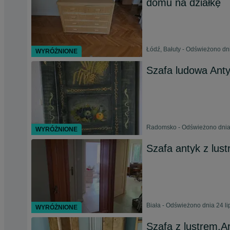
domu na działkę
Łódź, Bałuty - Odświeżono dn
WYRÓŻNIONE
Szafa ludowa Anty
Radomsko - Odświeżono dnia 
WYRÓŻNIONE
Szafa antyk z lus
Biała - Odświeżono dnia 24 l
WYRÓŻNIONE
Szafa z lustrem,A