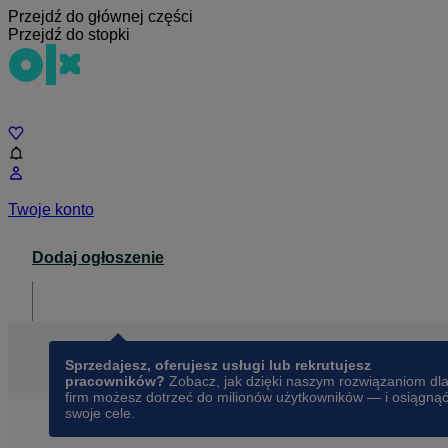
Przejdź do głównej części
Przejdź do stopki
Czat
Twoje konto
Dodaj ogłoszenie
Dla biznesu
opens in a new tab
Sprzedajesz, oferujesz usługi lub rekrutujesz
pracowników?
Zobacz, jak dzięki naszym rozwiązaniom dl
firm możesz dotrzeć do milionów użytkowników — i osiągną
swoje cele.