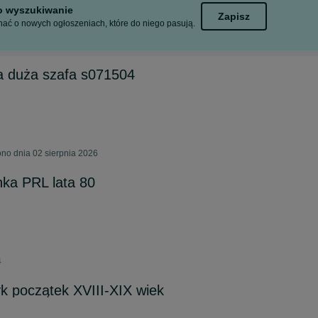
to wyszukiwanie
Zapisz
ać o nowych ogłoszeniach, które do niego pasują.
a duża szafa s071504
no dnia 02 sierpnia 2026
nka PRL lata 80
4
k początek XVIII-XIX wiek