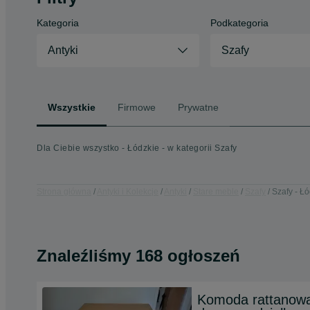
Kategoria
Podkategoria
Antyki
Szafy
Wszystkie
Firmowe
Prywatne
Dla Ciebie wszystko - Łódzkie - w kategorii Szafy
Strona główna
Antyki i Kolekcje
Antyki
Stare meble
Szafy
Szafy - Ł
Znaleźliśmy 168 ogłoszeń
Komoda rattanowa 