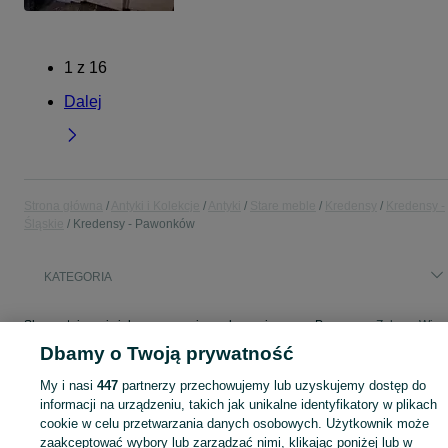
1
z
16
Dalej
Strona główna
Antyki i Kolekcje
Antyki
Stare meble
Kredensy
Kredensy -
Śląskie
Kredensy - Pawonków
KATEGORIA
Skorzystaj z największego serwisu ogłoszeniowego - Pawonków i okolice! - kupuj lub sprzedawaj jeszcze wygodniej w kategorii Kredensy!
Zobacz Więc
Dbamy o Twoją prywatność
Mapa kategorii
My i nasi
447
partnerzy przechowujemy lub uzyskujemy dostęp do
Mapa miejscowości
informacji na urządzeniu, takich jak unikalne identyfikatory w plikach
cookie w celu przetwarzania danych osobowych. Użytkownik może
Mapa ministron
zaakceptować wybory lub zarządzać nimi, klikając poniżej lub w