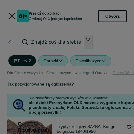
Przejdź do aplikacji
Otwórz
Otwieraj OLX jednym tapnięciem
Znajdź coś dla siebie
Filtry
·
2
Obrazki
Chwalibożyce
Dla Ciebie wszystko - Chwalibożyce - w kategorii Obrazki
Zobacz Więc
Jak pozycjonowane są ogłoszenia?
Nie znaleźliśmy żadnych wyników w tej lokalizacji,
ale dzięki Przesyłkom OLX możesz wygodnie kupo
przedmioty z całej Polski. Sprawdź te ogłoszenia z
opcją przesyłki:
Tryptyk religijny SAYBA- Kongo
Dostawa gratis
belgijskie 1940/1950