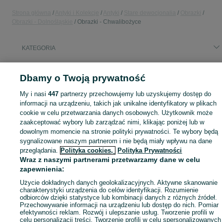
Strona główna
Antyki i Kolekcje
Antyki
Stare dewocjonalia
Obrazki
Obrazki - Dolnośląskie
Obrazki - Chwalibożyce
KATEGORIA
Skorzystaj z największego serwisu ogłoszeniowego - Chwalibożyce i okolice! - kupuj lub sprzedawaj jeszcze wygodniej w kategorii Obrazki!
Zobacz Więc
Dbamy o Twoją prywatność
My i nasi
447
partnerzy przechowujemy lub uzyskujemy dostęp do
Mapa kategorii
informacji na urządzeniu, takich jak unikalne identyfikatory w plikach
Mapa miejscowości
cookie w celu przetwarzania danych osobowych. Użytkownik może
Mapa ministron
zaakceptować wybory lub zarządzać nimi, klikając poniżej lub w
dowolnym momencie na stronie polityki prywatności. Te wybory będą
Popularne wyszukiwania
sygnalizowane naszym partnerom i nie będą miały wpływu na dane
przeglądania.
Polityka cookies,
Polityka Prywatności
Wraz z naszymi partnerami przetwarzamy dane w celu
zapewnienia:
Użycie dokładnych danych geolokalizacyjnych. Aktywne skanowanie
charakterystyki urządzenia do celów identyfikacji. Rozumienie
odbiorców dzięki statystyce lub kombinacji danych z różnych źródeł.
Przechowywanie informacji na urządzeniu lub dostęp do nich. Pomiar
efektywności reklam. Rozwój i ulepszanie usług. Tworzenie profili w
celu personalizacji treści. Tworzenie profili w celu spersonalizowanych