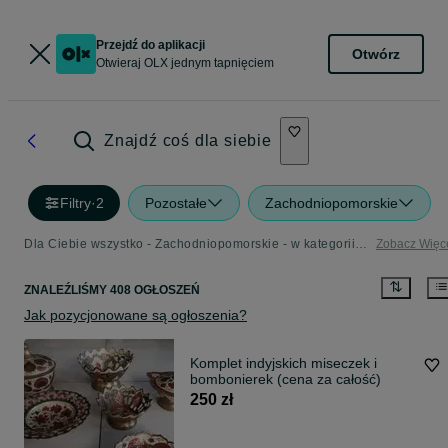
Przejdź do aplikacji
Otwórz
Otwieraj OLX jednym tapnięciem
Znajdź coś dla siebie
Filtry
·
2
Pozostałe
Zachodniopomorskie
Dla Ciebie wszystko - Zachodniopomorskie - w kategorii Pozostałe
Zobacz Więc
ZNALEŹLIŚMY 408 OGŁOSZEŃ
Jak pozycjonowane są ogłoszenia?
Komplet indyjskich miseczek i
bombonierek (cena za całość)
250 zł