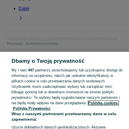
Dalej
Strona główna
Antyki i Kolekcje
Antyki
Stara porcelana
Pozostałe
Pozostałe - Zachodniopomorskie
POLSKA » ZACHODNIOPOMORSKIE
Dbamy o Twoją prywatność
My i nasi
447
partnerzy przechowujemy lub uzyskujemy dostęp do
KATEGORIA
informacji na urządzeniu, takich jak unikalne identyfikatory w
plikach cookie w celu przetwarzania danych osobowych.
Użytkownik może zaakceptować wybory lub zarządzać nimi,
Skorzystaj z największego serwisu ogłoszeniowego - Zachodniopomorskie i okolice! - kupuj lub sprzedawaj jeszcze wygodniej w kategorii Pozostałe!
Zobacz Więc
klikając poniżej lub w dowolnym momencie na stronie polityki
prywatności. Te wybory będą sygnalizowane naszym partnerom i
Mapa kategorii
nie będą miały wpływu na dane przeglądania.
Polityka cookies,
Polityka Prywatności
Mapa miejscowości
Wraz z naszymi partnerami przetwarzamy dane w celu
Mapa ministron
zapewnienia:
Popularne wyszukiwania
Użycie dokładnych danych geolokalizacyjnych. Aktywne