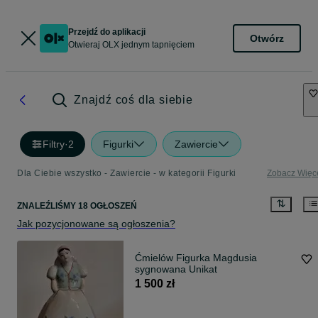
Przejdź do aplikacji
Otwórz
Otwieraj OLX jednym tapnięciem
Znajdź coś dla siebie
Filtry
·
2
Figurki
Zawiercie
Dla Ciebie wszystko - Zawiercie - w kategorii Figurki
Zobacz Więc
ZNALEŹLIŚMY 18 OGŁOSZEŃ
Jak pozycjonowane są ogłoszenia?
Ćmielów Figurka Magdusia
sygnowana Unikat
1 500 zł