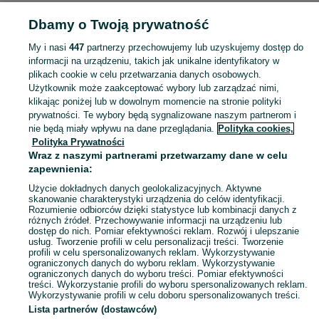
Dbamy o Twoją prywatność
POLSKA » ŚLĄSKIE » ZAWIERCIE
My i nasi
447
partnerzy przechowujemy lub uzyskujemy dostęp do
informacji na urządzeniu, takich jak unikalne identyfikatory w
KATEGORIA
plikach cookie w celu przetwarzania danych osobowych.
Użytkownik może zaakceptować wybory lub zarządzać nimi,
Skorzystaj z największego serwisu ogłoszeniowego - Zawiercie i okolice! - kupuj lub sprzedawaj jeszcze wygodniej w kategorii Figurki!
Zobacz Więc
klikając poniżej lub w dowolnym momencie na stronie polityki
prywatności. Te wybory będą sygnalizowane naszym partnerom i
nie będą miały wpływu na dane przeglądania.
Polityka cookies,
Mapa kategorii
Polityka Prywatności
Mapa miejscowości
Wraz z naszymi partnerami przetwarzamy dane w celu
zapewnienia:
Mapa ministron
Użycie dokładnych danych geolokalizacyjnych. Aktywne
Popularne wyszukiwania
skanowanie charakterystyki urządzenia do celów identyfikacji.
Rozumienie odbiorców dzięki statystyce lub kombinacji danych z
różnych źródeł. Przechowywanie informacji na urządzeniu lub
dostęp do nich. Pomiar efektywności reklam. Rozwój i ulepszanie
usług. Tworzenie profili w celu personalizacji treści. Tworzenie
profili w celu spersonalizowanych reklam. Wykorzystywanie
ograniczonych danych do wyboru reklam. Wykorzystywanie
ograniczonych danych do wyboru treści. Pomiar efektywności
treści. Wykorzystanie profili do wyboru spersonalizowanych reklam.
Wykorzystywanie profili w celu doboru spersonalizowanych treści.
Lista partnerów (dostawców)