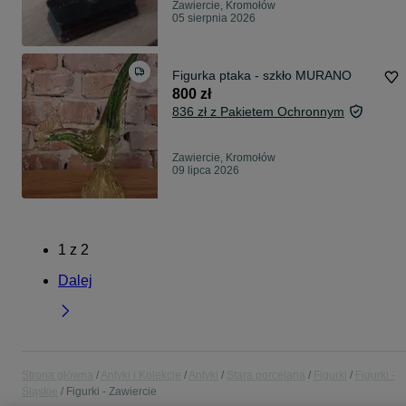
Zawiercie, Kromołów
05 sierpnia 2026
Figurka ptaka - szkło MURANO
800 zł
836 zł z Pakietem Ochronnym
Zawiercie, Kromołów
09 lipca 2026
1
z
2
Dalej
Strona główna
Antyki i Kolekcje
Antyki
Stara porcelana
Figurki
Figurki -
Śląskie
Figurki - Zawiercie