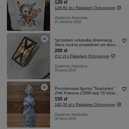
120 zł
128,80 zł z Pakietem Ochronnym
Zawiercie, Kromołów
01 sierpnia 2026
Sprzedam szkatułkę drewnianą.
Stara można powiedzieć art deco.
Fajny stan. Polecam.
200 zł
212 zł z Pakietem Ochronnym
Zawiercie, Argentyna
20 lipca 2026
Porcelanowa figurka "Śnieżynka"
ZHK Połonne ZSRR-lata 70.Vintage
(Oryginał)
155 zł
165,20 zł z Pakietem Ochronnym
Zawiercie, Kromołów
30 lipca 2026