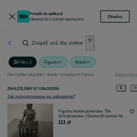
Przejdź do aplikacji
Otwórz
Otwieraj OLX jednym tapnięciem
Znajdź coś dla siebie
Filtry
·
2
Figurki
Marki
Dla Ciebie wszystko - Marki - w kategorii Figurki
Zobacz Więc
ZNALEŹLIŚMY 67 OGŁOSZEŃ
Jak pozycjonowane są ogłoszenia?
Figurka kolekcjonerska "De
Schrijnwerker (Stolarz)Franklin Mint
1984
111 zł