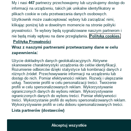
My i nasi
447
partnerzy przechowujemy lub uzyskujemy dostęp do
informacji na urządzeniu, takich jak unikalne identyfikatory w
KATEGORIA
plikach cookie w celu przetwarzania danych osobowych.
Użytkownik może zaakceptować wybory lub zarządzać nimi,
klikając poniżej lub w dowolnym momencie na stronie polityki
Skorzystaj z największego serwisu ogłoszeniowego - Marki i okolice! - kupuj lub sprzedawaj jeszcze wygodniej w kategorii Figurki!
Zobacz Więc
prywatności. Te wybory będą sygnalizowane naszym partnerom i
nie będą miały wpływu na dane przeglądania.
Polityka cookies,
Mapa kategorii
Polityka Prywatności
Mapa miejscowości
Wraz z naszymi partnerami przetwarzamy dane w celu
zapewnienia:
Mapa ministron
Użycie dokładnych danych geolokalizacyjnych. Aktywne
Popularne wyszukiwania
skanowanie charakterystyki urządzenia do celów identyfikacji.
Rozumienie odbiorców dzięki statystyce lub kombinacji danych z
różnych źródeł. Przechowywanie informacji na urządzeniu lub
dostęp do nich. Pomiar efektywności reklam. Rozwój i ulepszanie
usług. Tworzenie profili w celu personalizacji treści. Tworzenie
profili w celu spersonalizowanych reklam. Wykorzystywanie
ograniczonych danych do wyboru reklam. Wykorzystywanie
ograniczonych danych do wyboru treści. Pomiar efektywności
treści. Wykorzystanie profili do wyboru spersonalizowanych reklam.
Wykorzystywanie profili w celu doboru spersonalizowanych treści.
Lista partnerów (dostawców)
Akceptuj wszystkie