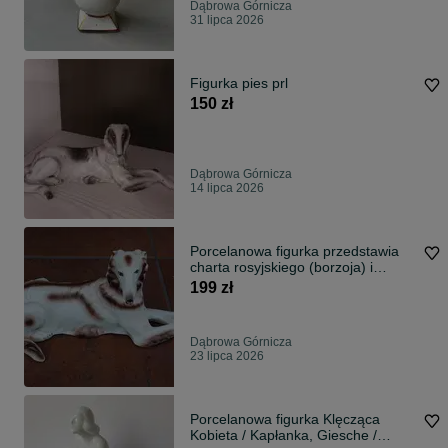
Dąbrowa Górnicza
31 lipca 2026
Figurka pies prl
150 zł
Dąbrowa Górnicza
14 lipca 2026
Porcelanowa figurka przedstawia
charta rosyjskiego (borzoja) i
została wyprodukowana w
199 zł
zakładach porcelany Bogucice w
latach 60. XX wieku.
Dąbrowa Górnicza
23 lipca 2026
Porcelanowa figurka Klęcząca
Kobieta / Kapłanka, Giesche /