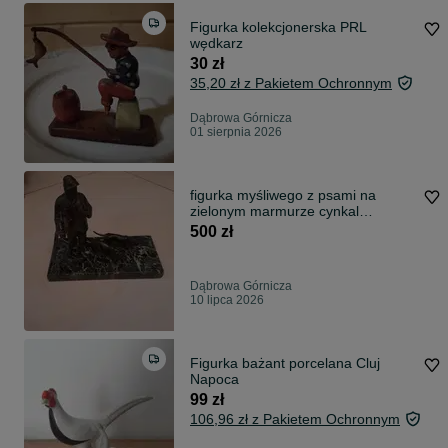
Figurka kolekcjonerska PRL
wędkarz
30 zł
35,20 zł z Pakietem Ochronnym
Dąbrowa Górnicza
01 sierpnia 2026
figurka myśliwego z psami na
zielonym marmurze cynkal
brązowiony
500 zł
Dąbrowa Górnicza
10 lipca 2026
Figurka bażant porcelana Cluj
Napoca
99 zł
106,96 zł z Pakietem Ochronnym