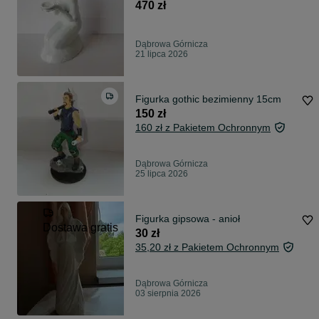
Bogucice, stara porcelana
470 zł
Dąbrowa Górnicza
21 lipca 2026
Figurka gothic bezimienny 15cm
150 zł
160 zł z Pakietem Ochronnym
Dąbrowa Górnicza
25 lipca 2026
Figurka gipsowa - anioł
Dostawa gratis
30 zł
35,20 zł z Pakietem Ochronnym
Dąbrowa Górnicza
03 sierpnia 2026