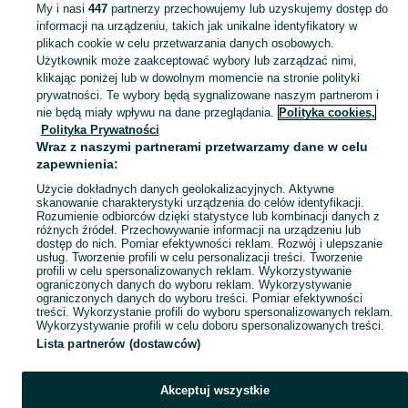
My i nasi
447
partnerzy przechowujemy lub uzyskujemy dostęp do
informacji na urządzeniu, takich jak unikalne identyfikatory w
KATEGORIA
plikach cookie w celu przetwarzania danych osobowych.
Użytkownik może zaakceptować wybory lub zarządzać nimi,
klikając poniżej lub w dowolnym momencie na stronie polityki
Skorzystaj z największego serwisu ogłoszeniowego - Dąbrowa Górnicza i okolice! - kupuj lub sprzedawaj jeszcze wygodniej w kategorii Figurki!
Zobacz Więc
prywatności. Te wybory będą sygnalizowane naszym partnerom i
nie będą miały wpływu na dane przeglądania.
Polityka cookies,
Mapa kategorii
Polityka Prywatności
Mapa miejscowości
Wraz z naszymi partnerami przetwarzamy dane w celu
zapewnienia:
Mapa ministron
Użycie dokładnych danych geolokalizacyjnych. Aktywne
Popularne wyszukiwania
skanowanie charakterystyki urządzenia do celów identyfikacji.
Rozumienie odbiorców dzięki statystyce lub kombinacji danych z
różnych źródeł. Przechowywanie informacji na urządzeniu lub
dostęp do nich. Pomiar efektywności reklam. Rozwój i ulepszanie
usług. Tworzenie profili w celu personalizacji treści. Tworzenie
profili w celu spersonalizowanych reklam. Wykorzystywanie
ograniczonych danych do wyboru reklam. Wykorzystywanie
ograniczonych danych do wyboru treści. Pomiar efektywności
treści. Wykorzystanie profili do wyboru spersonalizowanych reklam.
Wykorzystywanie profili w celu doboru spersonalizowanych treści.
Lista partnerów (dostawców)
Akceptuj wszystkie