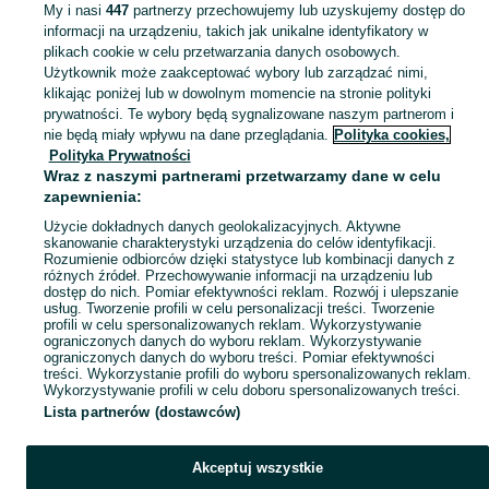
My i nasi
447
partnerzy przechowujemy lub uzyskujemy dostęp do
informacji na urządzeniu, takich jak unikalne identyfikatory w
KATEGORIA
plikach cookie w celu przetwarzania danych osobowych.
Użytkownik może zaakceptować wybory lub zarządzać nimi,
klikając poniżej lub w dowolnym momencie na stronie polityki
Skorzystaj z największego serwisu ogłoszeniowego - Olsztyn i okolice! - kupuj lub sprzedawaj jeszcze wygodniej w kategorii Wazony!
Zobacz Więc
prywatności. Te wybory będą sygnalizowane naszym partnerom i
nie będą miały wpływu na dane przeglądania.
Polityka cookies,
Mapa kategorii
Polityka Prywatności
Mapa miejscowości
Wraz z naszymi partnerami przetwarzamy dane w celu
zapewnienia:
Mapa ministron
Użycie dokładnych danych geolokalizacyjnych. Aktywne
Popularne wyszukiwania
skanowanie charakterystyki urządzenia do celów identyfikacji.
Rozumienie odbiorców dzięki statystyce lub kombinacji danych z
różnych źródeł. Przechowywanie informacji na urządzeniu lub
dostęp do nich. Pomiar efektywności reklam. Rozwój i ulepszanie
usług. Tworzenie profili w celu personalizacji treści. Tworzenie
profili w celu spersonalizowanych reklam. Wykorzystywanie
ograniczonych danych do wyboru reklam. Wykorzystywanie
ograniczonych danych do wyboru treści. Pomiar efektywności
treści. Wykorzystanie profili do wyboru spersonalizowanych reklam.
Wykorzystywanie profili w celu doboru spersonalizowanych treści.
Lista partnerów (dostawców)
Akceptuj wszystkie