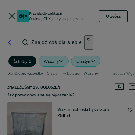
Przejdź do aplikacji
Otwórz
Otwieraj OLX jednym tapnięciem
Znajdź coś dla siebie
Filtry
·
2
Wazony
Olsztyn
Dla Ciebie wszystko - Olsztyn - w kategorii Wazony
Zobacz Więc
ZNALEŹLIŚMY 156 OGŁOSZEŃ
Jak pozycjonowane są ogłoszenia?
Wazon niebieski Łysa Góra
250 zł