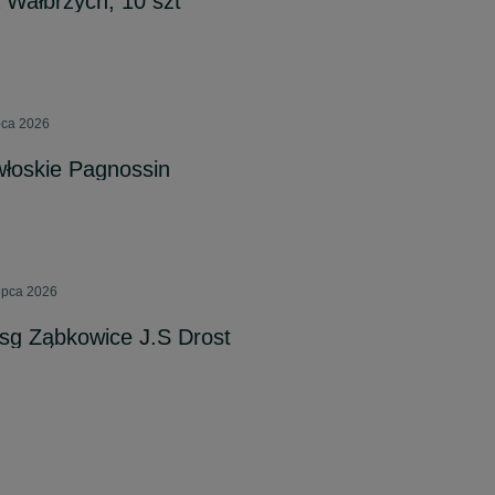
a Wałbrzych, 10 szt
ipca 2026
 włoskie Pagnossin
lipca 2026
Hsg Ząbkowice J.S Drost