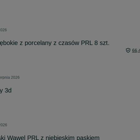
 2026
głębokie z porcelany z czasów PRL 8 szt.
66,
ierpnia 2026
cy 3d
 2026
aski Wawel PRL z niebieskim paskiem