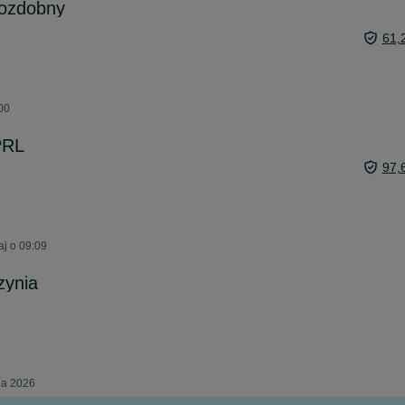
 ozdobny
61,
:00
PRL
97,
aj o 09:09
zynia
ia 2026