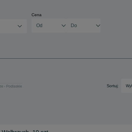
Cena
Sortuj:
Wyb
ze - Podlaskie