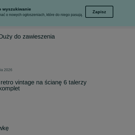
to wyszukiwanie
Zapisz
ać o nowych ogłoszeniach, które do niego pasują.
Duży do zawieszenia
nia 2026
etro vintage na ścianę 6 talerzy
komplet
wkę