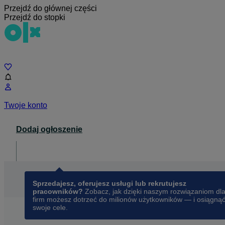
Przejdź do głównej części
Przejdź do stopki
Czat
Twoje konto
Dodaj ogłoszenie
Dla biznesu
opens in a new tab
Sprzedajesz, oferujesz usługi lub rekrutujesz
pracowników?
Zobacz, jak dzięki naszym rozwiązaniom dl
firm możesz dotrzeć do milionów użytkowników — i osiągną
swoje cele.