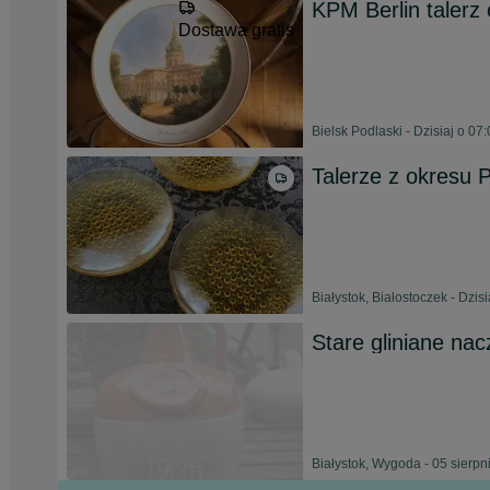
KPM Berlin talerz
Dostawa gratis
Bielsk Podlaski - Dzisiaj o 07
Talerze z okresu 
Białystok, Białostoczek - Dzisi
Stare gliniane nac
Białystok, Wygoda - 05 sierpn