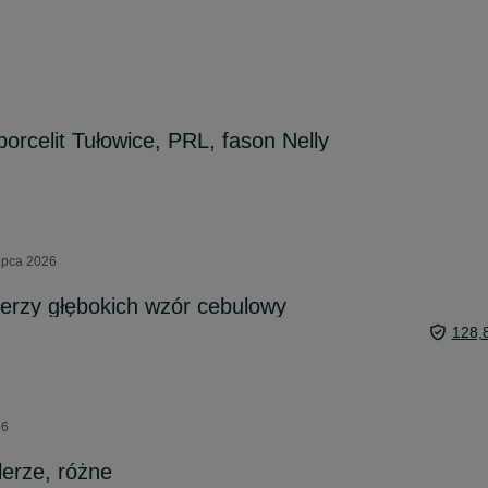
orcelit Tułowice, PRL, fason Nelly
lipca 2026
lerzy głębokich wzór cebulowy
128,
26
lerze, różne