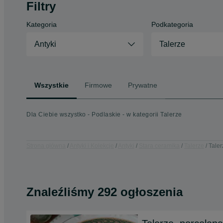
Filtry
Kategoria
Podkategoria
Antyki
Talerze
Wszystkie
Firmowe
Prywatne
Dla Ciebie wszystko - Podlaskie - w kategorii Talerze
Strona główna
Antyki i Kolekcje
Antyki
Stara ceramika
Talerze
Taler
Znaleźliśmy 292 ogłoszenia