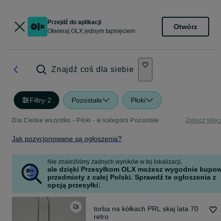
Przejdź do aplikacji
Otwórz
Otwieraj OLX jednym tapnięciem
Znajdź coś dla siebie
Filtry
·
2
Pozostałe
Płoki
Dla Ciebie wszystko - Płoki - w kategorii Pozostałe
Zobacz Więc
Jak pozycjonowane są ogłoszenia?
Nie znaleźliśmy żadnych wyników w tej lokalizacji,
ale dzięki Przesyłkom OLX możesz wygodnie kupo
przedmioty z całej Polski. Sprawdź te ogłoszenia z
opcją przesyłki:
torba na kółkach PRL skaj lata 70
retro