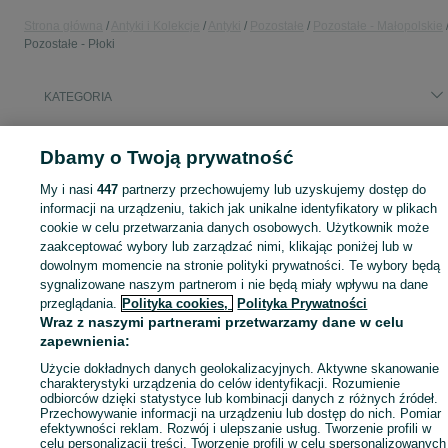
Strona główna
Antyki i Kolekcje
Antyki
Pozostałe
Pozostałe - Małopolskie
Pozostałe - Płoki
KATEGORIA
Skorzystaj z największego serwisu ogłoszeniowego - Płoki i okolice! - kupuj lub sprzedawaj jeszcze wygodniej w kategorii Pozostałe!
Zobacz Więc
Dbamy o Twoją prywatność
My i nasi
447
partnerzy przechowujemy lub uzyskujemy dostęp do
Mapa kategorii
informacji na urządzeniu, takich jak unikalne identyfikatory w plikach
Mapa miejscowości
cookie w celu przetwarzania danych osobowych. Użytkownik może
Mapa ministron
zaakceptować wybory lub zarządzać nimi, klikając poniżej lub w
dowolnym momencie na stronie polityki prywatności. Te wybory będą
Popularne wyszukiwania
sygnalizowane naszym partnerom i nie będą miały wpływu na dane
przeglądania.
Polityka cookies,
Polityka Prywatności
Wraz z naszymi partnerami przetwarzamy dane w celu
zapewnienia:
Użycie dokładnych danych geolokalizacyjnych. Aktywne skanowanie
charakterystyki urządzenia do celów identyfikacji. Rozumienie
odbiorców dzięki statystyce lub kombinacji danych z różnych źródeł.
Przechowywanie informacji na urządzeniu lub dostęp do nich. Pomiar
efektywności reklam. Rozwój i ulepszanie usług. Tworzenie profili w
celu personalizacji treści. Tworzenie profili w celu spersonalizowanych