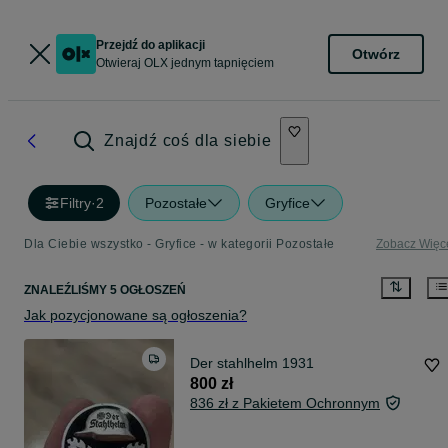
Przejdź do aplikacji
Otwórz
Otwieraj OLX jednym tapnięciem
Znajdź coś dla siebie
Filtry
·
2
Pozostałe
Gryfice
Dla Ciebie wszystko - Gryfice - w kategorii Pozostałe
Zobacz Więc
ZNALEŹLIŚMY 5 OGŁOSZEŃ
Jak pozycjonowane są ogłoszenia?
Der stahlhelm 1931
800 zł
836 zł z Pakietem Ochronnym