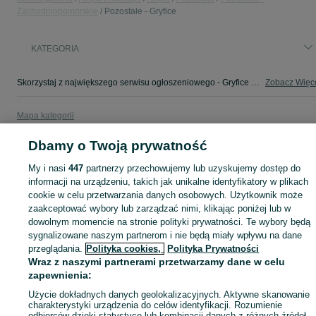
Zachodniopomorskie
Pozostałe - Gryfice
KATEGORIA
Skorzystaj z największego serwisu ogłoszeniowego - Gryfice i okolice! - kupuj lub sprzedawaj jeszcze wygodniej w kategorii Pozostałe!
Zobacz Więc
Mapa kategorii
Mapa miejscowości
Dbamy o Twoją prywatność
Mapa ministron
My i nasi
447
partnerzy przechowujemy lub uzyskujemy dostęp do
Popularne wyszukiwania
informacji na urządzeniu, takich jak unikalne identyfikatory w plikach
cookie w celu przetwarzania danych osobowych. Użytkownik może
zaakceptować wybory lub zarządzać nimi, klikając poniżej lub w
dowolnym momencie na stronie polityki prywatności. Te wybory będą
sygnalizowane naszym partnerom i nie będą miały wpływu na dane
przeglądania.
Polityka cookies,
Polityka Prywatności
Wraz z naszymi partnerami przetwarzamy dane w celu
zapewnienia:
Użycie dokładnych danych geolokalizacyjnych. Aktywne skanowanie
charakterystyki urządzenia do celów identyfikacji. Rozumienie
odbiorców dzięki statystyce lub kombinacji danych z różnych źródeł.