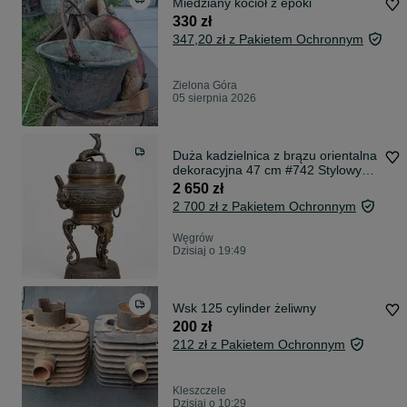
Miedziany kocioł z epoki
330 zł
347,20 zł z Pakietem Ochronnym
Zielona Góra
05 sierpnia 2026
Duża kadzielnica z brązu orientalna
dekoracyjna 47 cm #742 Stylowy
Węgrów
2 650 zł
2 700 zł z Pakietem Ochronnym
Węgrów
Dzisiaj o 19:49
Wsk 125 cylinder żeliwny
200 zł
212 zł z Pakietem Ochronnym
Kleszczele
Dzisiaj o 10:29