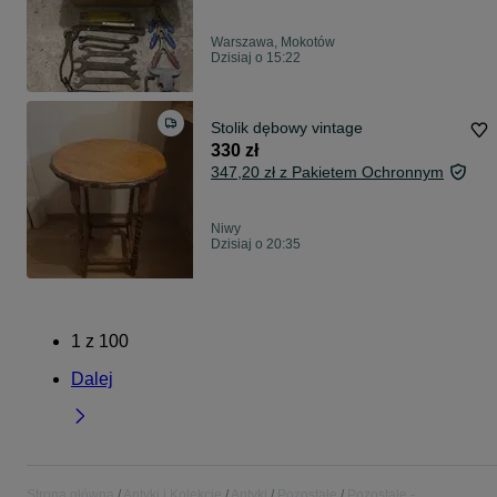
Warszawa, Mokotów
Dzisiaj o 15:22
Stolik dębowy vintage
330 zł
347,20 zł z Pakietem Ochronnym
Niwy
Dzisiaj o 20:35
1
z
100
Dalej
Strona główna
Antyki i Kolekcje
Antyki
Pozostałe
Pozostałe -