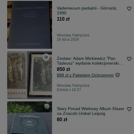
Vademecum pediatrii - Górnicki,
1990
110 zł
Wrocław, Fabryczna
26 lipca 2026
Zestaw: Adam Mickiewicz "Pan
Tadeusz" wydanie kolekcjonerskie
1959 + 7 grafik M.E.Andriollego
850 zł
vintage PRL
888 zł z Pakietem Ochronnym
Wrocław, Fabryczna
Dzisiaj o 16:27
Stary Ponad Wiekowy Album Klaser
na Znaczki Unikat Leipzig
80 zł