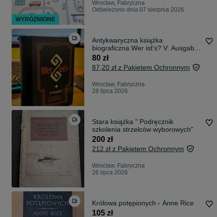
Wrocław, Fabryczna
Odświeżono dnia 07 sierpnia 2026
WYRÓŻNIONE
Antykwaryczna książka
biograficzna Wer ist's? V. Ausgabe
1911
80 zł
87,20 zł z Pakietem Ochronnym
Wrocław, Fabryczna
28 lipca 2026
Stara książka " Podręcznik
szkolenia strzelców wyborowych"
200 zł
212 zł z Pakietem Ochronnym
Wrocław, Fabryczna
26 lipca 2026
Królowa potępionych - Anne Rice
105 zł