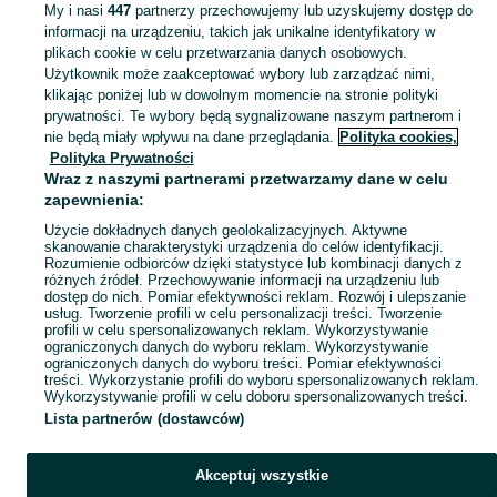
My i nasi
447
partnerzy przechowujemy lub uzyskujemy dostęp do
informacji na urządzeniu, takich jak unikalne identyfikatory w
KATEGORIA
plikach cookie w celu przetwarzania danych osobowych.
Użytkownik może zaakceptować wybory lub zarządzać nimi,
klikając poniżej lub w dowolnym momencie na stronie polityki
Skorzystaj z największego serwisu ogłoszeniowego - Wrocław i okolice! - kupuj lub sprzedawaj jeszcze wygodniej w kategorii Stare książki!
Zobacz Więc
prywatności. Te wybory będą sygnalizowane naszym partnerom i
nie będą miały wpływu na dane przeglądania.
Polityka cookies,
Mapa kategorii
Polityka Prywatności
Mapa miejscowości
Wraz z naszymi partnerami przetwarzamy dane w celu
zapewnienia:
Mapa ministron
Użycie dokładnych danych geolokalizacyjnych. Aktywne
Popularne wyszukiwania
skanowanie charakterystyki urządzenia do celów identyfikacji.
Rozumienie odbiorców dzięki statystyce lub kombinacji danych z
różnych źródeł. Przechowywanie informacji na urządzeniu lub
dostęp do nich. Pomiar efektywności reklam. Rozwój i ulepszanie
usług. Tworzenie profili w celu personalizacji treści. Tworzenie
profili w celu spersonalizowanych reklam. Wykorzystywanie
ograniczonych danych do wyboru reklam. Wykorzystywanie
ograniczonych danych do wyboru treści. Pomiar efektywności
treści. Wykorzystanie profili do wyboru spersonalizowanych reklam.
Wykorzystywanie profili w celu doboru spersonalizowanych treści.
Lista partnerów (dostawców)
Akceptuj wszystkie