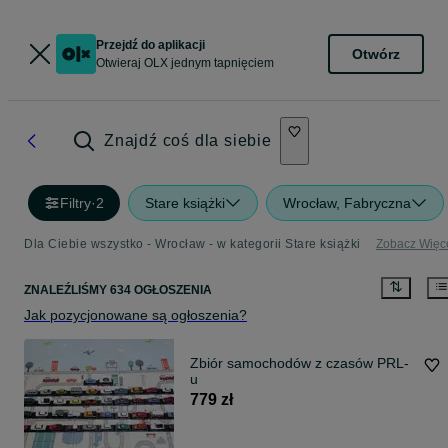
Przejdź do aplikacji
Otwórz
Otwieraj OLX jednym tapnięciem
Znajdź coś dla siebie
Filtry
·
2
Stare książki
Wrocław, Fabryczna
Dla Ciebie wszystko - Wrocław - w kategorii Stare książki
Zobacz Więc
ZNALEŹLIŚMY 634 OGŁOSZENIA
Jak pozycjonowane są ogłoszenia?
Zbiór samochodów z czasów PRL-
u
779 zł