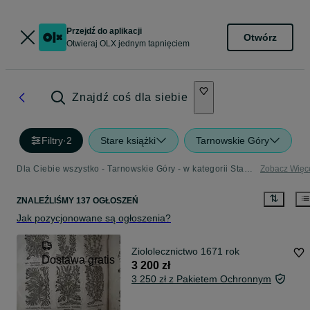
Przejdź do aplikacji
Otwórz
Otwieraj OLX jednym tapnięciem
Znajdź coś dla siebie
Filtry
·
2
Stare książki
Tarnowskie Góry
Dla Ciebie wszystko - Tarnowskie Góry - w kategorii Stare książki
Zobacz Więc
ZNALEŹLIŚMY 137 OGŁOSZEŃ
Jak pozycjonowane są ogłoszenia?
Ziololecznictwo 1671 rok
Dostawa gratis
3 200 zł
3 250 zł z Pakietem Ochronnym