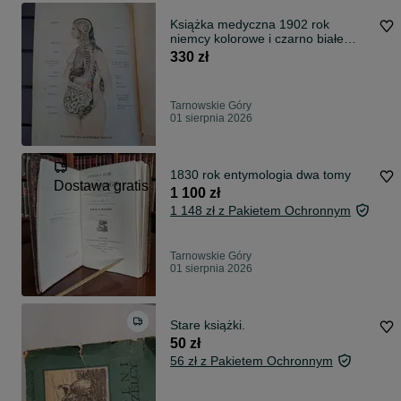
Książka medyczna 1902 rok
niemcy kolorowe i czarno białe
ilustracje 1118 stron
330 zł
Tarnowskie Góry
01 sierpnia 2026
1830 rok entymologia dwa tomy
Dostawa gratis
1 100 zł
1 148 zł z Pakietem Ochronnym
Tarnowskie Góry
01 sierpnia 2026
Stare książki.
50 zł
56 zł z Pakietem Ochronnym