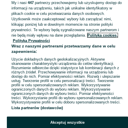
My i nasi
447
partnerzy przechowujemy lub uzyskujemy dostęp do
informacji na urządzeniu, takich jak unikalne identyfikatory w
KATEGORIA
plikach cookie w celu przetwarzania danych osobowych.
Użytkownik może zaakceptować wybory lub zarządzać nimi,
klikając poniżej lub w dowolnym momencie na stronie polityki
Skorzystaj z największego serwisu ogłoszeniowego - Tarnowskie Góry i okolice! - kupuj lub sprzedawaj jeszcze wygodniej w kategorii Stare książki!
Zobacz Więc
prywatności. Te wybory będą sygnalizowane naszym partnerom i
nie będą miały wpływu na dane przeglądania.
Polityka cookies,
Mapa kategorii
Polityka Prywatności
Mapa miejscowości
Wraz z naszymi partnerami przetwarzamy dane w celu
zapewnienia:
Mapa ministron
Użycie dokładnych danych geolokalizacyjnych. Aktywne
Popularne wyszukiwania
skanowanie charakterystyki urządzenia do celów identyfikacji.
Rozumienie odbiorców dzięki statystyce lub kombinacji danych z
różnych źródeł. Przechowywanie informacji na urządzeniu lub
dostęp do nich. Pomiar efektywności reklam. Rozwój i ulepszanie
usług. Tworzenie profili w celu personalizacji treści. Tworzenie
profili w celu spersonalizowanych reklam. Wykorzystywanie
ograniczonych danych do wyboru reklam. Wykorzystywanie
ograniczonych danych do wyboru treści. Pomiar efektywności
treści. Wykorzystanie profili do wyboru spersonalizowanych reklam.
Wykorzystywanie profili w celu doboru spersonalizowanych treści.
Lista partnerów (dostawców)
Akceptuj wszystkie