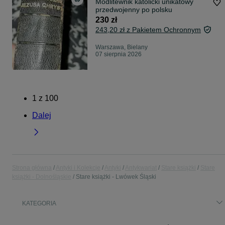
Modlitewnik katolicki unikatowy
przedwojenny po polsku
230 zł
243,20 zł z Pakietem Ochronnym
Warszawa, Bielany
07 sierpnia 2026
1
z
100
Dalej
Strona główna
Antyki i Kolekcje
Antyki
Antykwariat
Stare książki
Stare
książki - Dolnośląskie
Stare książki - Lwówek Śląski
KATEGORIA