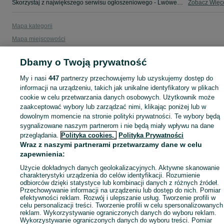
Skorzystaj z największego serwisu ogłoszeniowego - Lwówek Śląski i okolice! - kupuj lub sprzedawaj jeszcze wygodniej w kategorii Stare książki!
Zobacz Więc
Mapa kategorii
Mapa miejscowości
Mapa ministron
Dbamy o Twoją prywatność
Popularne wyszukiwania
My i nasi
447
partnerzy przechowujemy lub uzyskujemy dostęp do
informacji na urządzeniu, takich jak unikalne identyfikatory w plikach
cookie w celu przetwarzania danych osobowych. Użytkownik może
zaakceptować wybory lub zarządzać nimi, klikając poniżej lub w
dowolnym momencie na stronie polityki prywatności. Te wybory będą
sygnalizowane naszym partnerom i nie będą miały wpływu na dane
przeglądania.
Polityka cookies,
Polityka Prywatności
Wraz z naszymi partnerami przetwarzamy dane w celu
zapewnienia:
Użycie dokładnych danych geolokalizacyjnych. Aktywne skanowanie
charakterystyki urządzenia do celów identyfikacji. Rozumienie
odbiorców dzięki statystyce lub kombinacji danych z różnych źródeł.
Przechowywanie informacji na urządzeniu lub dostęp do nich. Pomiar
efektywności reklam. Rozwój i ulepszanie usług. Tworzenie profili w
celu personalizacji treści. Tworzenie profili w celu spersonalizowanych
reklam. Wykorzystywanie ograniczonych danych do wyboru reklam.
Wykorzystywanie ograniczonych danych do wyboru treści. Pomiar