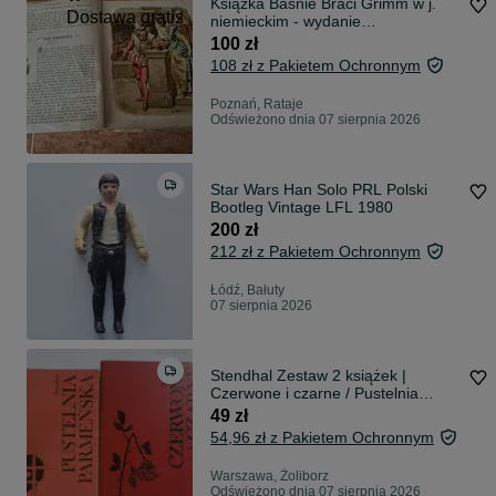
Książka Baśnie Braci Grimm w j.
Dostawa gratis
niemieckim - wydanie
przedwojenne
100 zł
108 zł z Pakietem Ochronnym
Poznań, Rataje
Odświeżono dnia 07 sierpnia 2026
Star Wars Han Solo PRL Polski
Bootleg Vintage LFL 1980
200 zł
212 zł z Pakietem Ochronnym
Łódź, Bałuty
07 sierpnia 2026
Stendhal Zestaw 2 książek |
Czerwone i czarne / Pustelnia
parmeńska Stan bdb
49 zł
54,96 zł z Pakietem Ochronnym
Warszawa, Żoliborz
Odświeżono dnia 07 sierpnia 2026