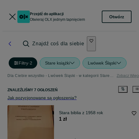
Przejdź do aplikacji
Otwórz
Otwieraj OLX jednym tapnięciem
Znajdź coś dla siebie
Filtry
·
2
Stare książki
Lwówek Śląski
Dla Ciebie wszystko - Lwówek Śląski - w kategorii Stare książki
Zobacz Więc
ZNALEŹLIŚMY 7 OGŁOSZEŃ
Jak pozycjonowane są ogłoszenia?
Stara biblia z 1958 rok
1 zł