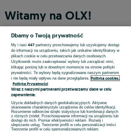
Witamy na OLX!
Dbamy o Twoją prywatność
Kontynuuj przez Facebooka
447
My i nasi
partnerzy przechowujemy lub uzyskujemy dostęp
do informacji na urządzeniu, takich jak unikalne identyfikatory w
Kontynuuj przez konto Apple
plikach cookie w celu przetwarzania danych osobowych.
Użytkownik może zaakceptować wybory lub zarządzać nimi,
klikając poniżej lub w dowolnym momencie na stronie polityki
prywatności. Te wybory będą sygnalizowane naszym partnerom
Kontynuuj przez konto Google
Polityka cookies,
i nie będą miały wpływu na dane przeglądania.
Polityka Prywatności
Wraz z naszymi partnerami przetwarzamy dane w celu
LUB
zapewnienia:
Zaloguj się
Załóż konto
Użycie dokładnych danych geolokalizacyjnych. Aktywne
skanowanie charakterystyki urządzenia do celów identyfikacji.
Rozumienie odbiorców dzięki statystyce lub kombinacji danych
E-mail
z różnych źródeł. Przechowywanie informacji na urządzeniu lub
dostęp do nich. Pomiar efektywności reklam. Rozwój i
ulepszanie usług. Tworzenie profili w celu personalizacji treści.
Tworzenie profili w celu spersonalizowanych reklam.