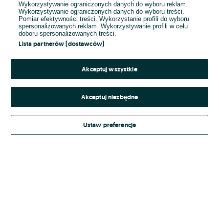
Wykorzystywanie ograniczonych danych do wyboru reklam.
Wykorzystywanie ograniczonych danych do wyboru treści.
Hasło
Pomiar efektywności treści. Wykorzystanie profili do wyboru
spersonalizowanych reklam. Wykorzystywanie profili w celu
doboru spersonalizowanych treści.
Lista partnerów (dostawców)
Nie pamiętasz hasła?
Akceptuj wszystkie
Zaloguj się
Akceptuj niezbędne
Kontynuując za pośrednictwem jednego z dostawców wskazanych powyżej,
Ustaw preferencje
Regulamin serwisu
akceptuję
OLX.pl w jego aktualnym brzmieniu.